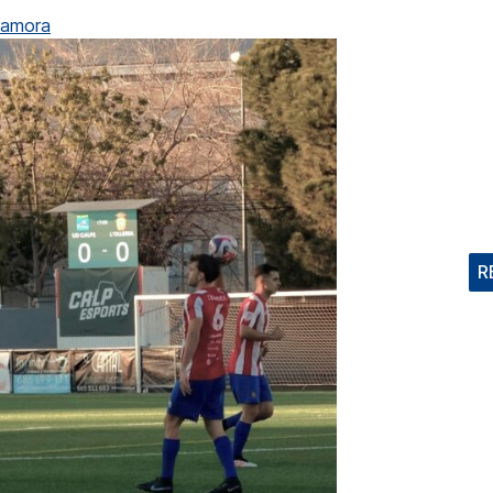
Zamora
R