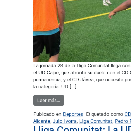
La jornada 28 de la Lliga Comunitat llega con
el UD Calpe, que afronta su duelo con el CD 
permanencia, y el CD Jávea, que necesita pu
la categoría. UD […]
from La UD Calpe se mide al CD 
Leer más…
Publicado en
Deportes
Etiquetado como
CD
Alicante
,
Julio Ivorra
,
Lliga Comunitat
,
Pedro 
Lliga Comunitat: La U