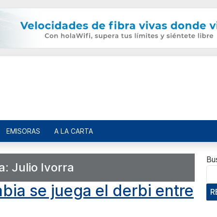
EMISORAS
A LA CARTA
Bu
a:
Julio Ivorra
bia se juega el derbi entre
R