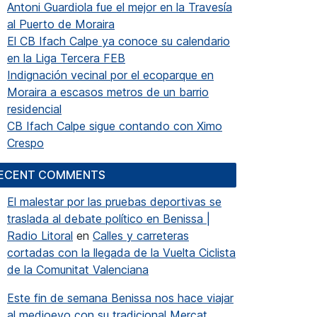
Antoni Guardiola fue el mejor en la Travesía
al Puerto de Moraira
El CB Ifach Calpe ya conoce su calendario
en la Liga Tercera FEB
Indignación vecinal por el ecoparque en
Moraira a escasos metros de un barrio
residencial
CB Ifach Calpe sigue contando con Ximo
Crespo
ECENT COMMENTS
El malestar por las pruebas deportivas se
traslada al debate político en Benissa |
Radio Litoral
en
Calles y carreteras
cortadas con la llegada de la Vuelta Ciclista
de la Comunitat Valenciana
Este fin de semana Benissa nos hace viajar
al medioevo con su tradicional Mercat