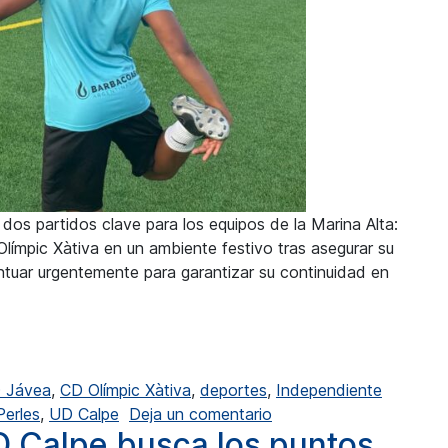
 dos partidos clave para los equipos de la Marina Alta:
Olímpic Xàtiva en un ambiente festivo tras asegurar su
ntuar urgentemente para garantizar su continuidad en
Olímpic Xàtiva con la baja de Fogoros
 Jávea
,
CD Olímpic Xàtiva
,
deportes
,
Independiente
en La UD Calpe se mide 
Perles
,
UD Calpe
Deja un comentario
D Calpe busca los puntos