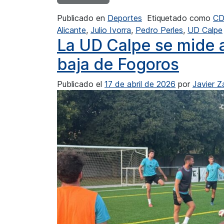
Publicado en
Deportes
Etiquetado como
CD
Alicante
,
Julio Ivorra
,
Pedro Perles
,
UD Calpe
La UD Calpe se mide a
baja de Fogoros
Publicado el
17 de abril de 2026
por
Javier 