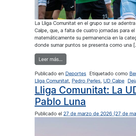
La Lliga Comunitat en el grupo sur se adentra
Calpe, que, a falta de cuatro jornadas para el
matemáticamente su permanencia en la categ
donde sumar puntos se presenta como una [
from Lliga Comunitat: La UD Cal
Leer más…
Publicado en
Deportes
Etiquetado como
Be
Lliga Comunitat
,
Pedro Perles
,
UD Calpe
Dej
Lliga Comunitat: La UD
Pablo Luna
Publicado el
27 de marzo de 2026
(27 de ma