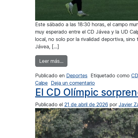
Este sábado a las 18:30 horas, el campo muni
muy esperado entre el CD Jávea y la UD Calpe
local, no solo por la rivalidad deportiva, sin
Jávea, […]
from Lliga Comunitat: En Xàbia s
Leer más…
Publicado en
Deportes
Etiquetado como
CD
en Lliga Comunitat
Calpe
Deja un comentario
El CD Olímpic sorpren
Publicado el
21 de abril de 2026
por
Javier 