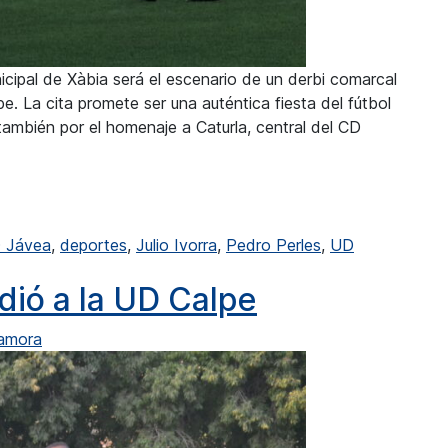
cipal de Xàbia será el escenario de un derbi comarcal
. La cita promete ser una auténtica fiesta del fútbol
o también por el homenaje a Caturla, central del CD
e juega el derbi entre CD Jávea y UD Calpe
 Jávea
,
deportes
,
Julio Ivorra
,
Pedro Perles
,
UD
: En Xàbia se juega el derbi entre CD Jávea y UD Calpe
dió a la UD Calpe
Zamora