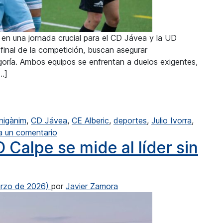
 en una jornada crucial para el CD Jávea y la UD
 final de la competición, buscan asegurar
oría. Ambos equipos se enfrentan a duelos exigentes,
…]
pe busca los puntos en Benigànim
nigànim
,
CD Jávea
,
CE Alberic
,
deportes
,
Julio Ivorra
,
en Lliga Comunitat: La UD Calpe busca los p
a un comentario
 Calpe se mide al líder sin
rzo de 2026)
por
Javier Zamora