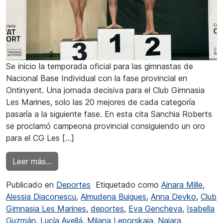
Se inicio la temporada oficial para las gimnastas de
Nacional Base Individual con la fase provincial en
Ontinyent. Una jornada decisiva para el Club Gimnasia
Les Marines, solo las 20 mejores de cada categoría
pasaría a la siguiente fase. En esta cita Sanchia Roberts
se proclamó campeona provincial consiguiendo un oro
para el CG Les […]
from Sanchia Roberts se proclama campeona pro
Leer más…
Publicado en
Deportes
Etiquetado como
Ainara Mille
,
Alessia Diaconescu
,
Almudena Buigues
,
Anna Devko
,
Club
Gimnasia Les Marines
,
deportes
,
Eva Gencheva
,
Isabella
Guzmán
,
Lucía Avellá
,
Milana Leporskaia
,
Naiara