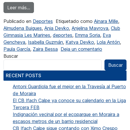
from Las benjamines del CG Les Marines se 
Leer más…
Publicado en
Deportes
Etiquetado como
Ainara Mille
,
Almudena Buigues
,
Ania Devko
,
Anjelina Mavrova
,
Club
Gimnasia Les Marines
,
deportes
,
Emma Soria
,
Eva
Gencheva
,
Isabella Guzmán
,
Katya Devko
,
Lola Antón
,
en Las benj
Paula García
,
Zaira Bessa
Deja un comentario
Buscar
Buscar
RECENT POSTS
Antoni Guardiola fue el mejor en la Travesía al Puerto
de Moraira
El CB Ifach Calpe ya conoce su calendario en la Liga
Tercera FEB
Indignación vecinal por el ecoparque en Moraira a
escasos metros de un barrio residencial
CB Ifach Calpe sigue contando con Ximo Crespo