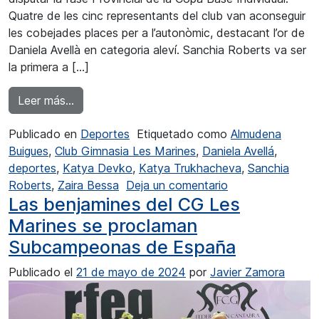
Quatre de les cinc representants del club van aconseguir
les cobejades places per a l’autonòmic, destacant l’or de
Daniela Avellà en categoria aleví. Sanchia Roberts va ser
la primera a […]
from Daniela Avellà del CG Les Marines es pr
Leer más…
Publicado en
Deportes
Etiquetado como
Almudena
Buigues
,
Club Gimnasia Les Marines
,
Daniela Avellá
,
deportes
,
Katya Devko
,
Katya Trukhacheva
,
Sanchia
en Daniela Avell
Roberts
,
Zaira Bessa
Deja un comentario
Las benjamines del CG Les
Marines se proclaman
Subcampeonas de España
Publicado el
21 de mayo de 2024
por
Javier Zamora