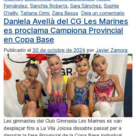
Fernández
,
Sanchia Roberts
,
Sara Sánchez
,
Sophie
en Sa
O’reilly
,
Tatiana Crimi
,
Zaira Bessa
Deja un comentario
Daniela Avellà del CG Les Marines
es proclama Campiona Provincial
en Copa Base
Publicado el
30 de octubre de 2024
por
Javier Zamora
Les gimnastes del Club Gimnasia Les Marines es van
desplaçar fins a La Vila Joiosa dissabte passat per a
disputar la fase Provincial de la Copa Base Individual.