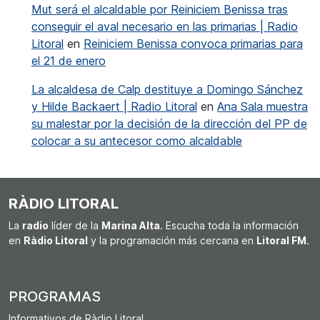
Mut será el alcaldable por Reiniciem Benissa tras
conseguir el aval necesario en las primarias | Radio
Litoral
en
Reiniciem Benissa convoca primarias para
el 21 de enero
La alcaldesa de Calp destituye a Domingo Sánchez
y Hilde Backaert | Radio Litoral
en
Ana Sala muestra
su malestar por la decisión de la dirección del PP de
colocar a su antecesor como alcaldable
RÀDIO LITORAL
La
radio
líder de la
Marina Alta
. Escucha toda la información
en
Ràdio Litoral
y la programación más cercana en
Litoral FM
.
PROGRAMAS
Informativos de Ràdio Litoral