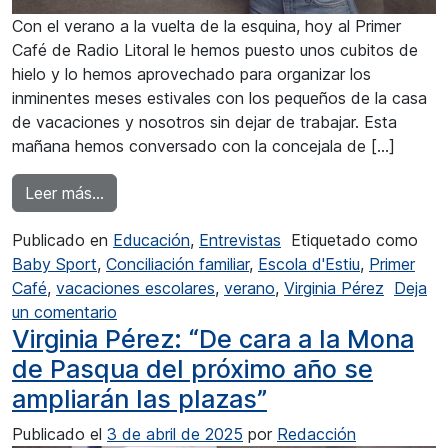
Con el verano a la vuelta de la esquina, hoy al Primer
Café de Radio Litoral le hemos puesto unos cubitos de
hielo y lo hemos aprovechado para organizar los
inminentes meses estivales con los pequeños de la casa
de vacaciones y nosotros sin dejar de trabajar. Esta
mañana hemos conversado con la concejala de […]
from Virginia Pérez: “No solo es una escuela de
Leer más…
Publicado en
Educación
,
Entrevistas
Etiquetado como
Baby Sport
,
Conciliación familiar
,
Escola d'Estiu
,
Primer
Café
,
vacaciones escolares
,
verano
,
Virginia Pérez
Deja
en Virginia Pérez: “No solo es una escuela de
un comentario
Virginia Pérez: “De cara a la Mona
de Pasqua del próximo año se
ampliarán las plazas”
Publicado el
3 de abril de 2025
por
Redacción