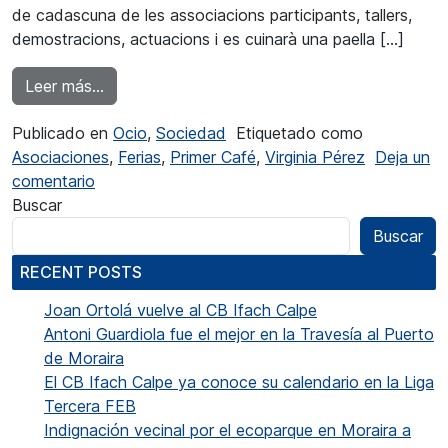
de cadascuna de les associacions participants, tallers,
demostracions, actuacions i es cuinarà una paella […]
from Virginia Pérez: “Un casal d’associacions é
Leer más…
Publicado en
Ocio
,
Sociedad
Etiquetado como
Asociaciones
,
Ferias
,
Primer Café
,
Virginia Pérez
Deja un
en Virginia Pérez: “Un casal d’associacions és e
comentario
Buscar
Buscar
RECENT POSTS
Joan Ortolá vuelve al CB Ifach Calpe
Antoni Guardiola fue el mejor en la Travesía al Puerto
de Moraira
El CB Ifach Calpe ya conoce su calendario en la Liga
Tercera FEB
Indignación vecinal por el ecoparque en Moraira a