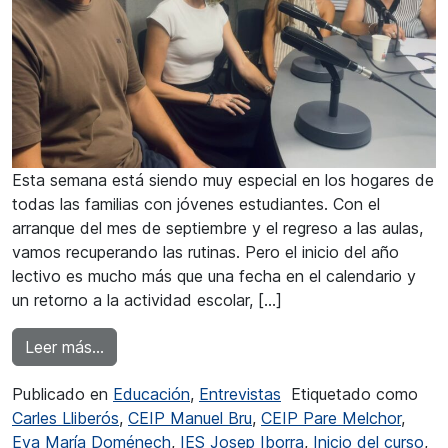
Esta semana está siendo muy especial en los hogares de
todas las familias con jóvenes estudiantes. Con el
arranque del mes de septiembre y el regreso a las aulas,
vamos recuperando las rutinas. Pero el inicio del año
lectivo es mucho más que una fecha en el calendario y
un retorno a la actividad escolar, […]
from Virginia Pérez: “Todos tenemos un mismo 
Leer más…
Publicado en
Educación
,
Entrevistas
Etiquetado como
Carles Lliberós
,
CEIP Manuel Bru
,
CEIP Pare Melchor
,
Eva María Doménech
,
IES Josep Iborra
,
Inicio del curso
,