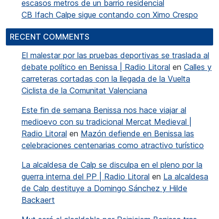
escasos metros de un barrio residencial
CB Ifach Calpe sigue contando con Ximo Crespo
RECENT COMMENTS
El malestar por las pruebas deportivas se traslada al
debate político en Benissa | Radio Litoral
en
Calles y
carreteras cortadas con la llegada de la Vuelta
Ciclista de la Comunitat Valenciana
Este fin de semana Benissa nos hace viajar al
medioevo con su tradicional Mercat Medieval |
Radio Litoral
en
Mazón defiende en Benissa las
celebraciones centenarias como atractivo turístico
La alcaldesa de Calp se disculpa en el pleno por la
guerra interna del PP | Radio Litoral
en
La alcaldesa
de Calp destituye a Domingo Sánchez y Hilde
Backaert