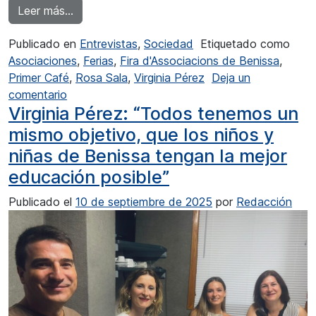
from Virginia Pérez: “Es una oportunidad para 
Leer más…
Publicado en
Entrevistas
,
Sociedad
Etiquetado como
Asociaciones
,
Ferias
,
Fira d'Associacions de Benissa
,
Primer Café
,
Rosa Sala
,
Virginia Pérez
Deja un
en Virginia Pérez: “Es una oportunidad para las 
comentario
Virginia Pérez: “Todos tenemos un
mismo objetivo, que los niños y
niñas de Benissa tengan la mejor
educación posible”
Publicado el
10 de septiembre de 2025
por
Redacción