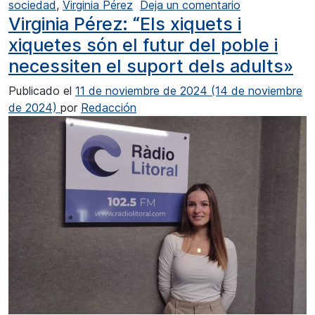
en Virginia Pé
sociedad
,
Virginia Pérez
Deja un comentario
Virginia Pérez: “Els xiquets i
xiquetes són el futur del poble i
necessiten el suport dels adults»
Publicado el
11 de noviembre de 2024
(14 de noviembre
de 2024)
por
Redacción