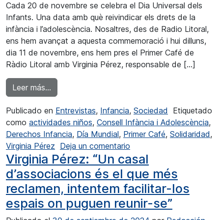
Cada 20 de novembre se celebra el Dia Universal dels
Infants. Una data amb què reivindicar els drets de la
infància i l’adolescència. Nosaltres, des de Radio Litoral,
ens hem avançat a aquesta commemoració i hui dilluns,
dia 11 de novembre, ens hem pres el Primer Café de
Ràdio Litoral amb Virginia Pérez, responsable de […]
from Virginia Pérez: “Els xiquets i xiquetes són 
Leer más…
Publicado en
Entrevistas
,
Infancia
,
Sociedad
Etiquetado
como
actividades niños
,
Consell Infància i Adolescència
,
Derechos Infancia
,
Día Mundial
,
Primer Café
,
Solidaridad
,
en Virginia Pérez: “Els xi
Virginia Pérez
Deja un comentario
Virginia Pérez: “Un casal
d’associacions és el que més
reclamen, intentem facilitar-los
espais on puguen reunir-se”