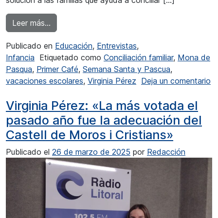
from Virginia Pérez: “De cara a la Mona de Pa
Leer más…
Publicado en
Educación
,
Entrevistas
,
Infancia
Etiquetado como
Conciliación familiar
,
Mona de
Pasqua
,
Primer Café
,
Semana Santa y Pascua
,
vacaciones escolares
,
Virginia Pérez
Deja un comentario
en Virginia Pérez: “De cara a la Mona de Pasqua del próxim
Virginia Pérez: «La más votada el
pasado año fue la adecuación del
Castell de Moros i Cristians»
Publicado el
26 de marzo de 2025
por
Redacción