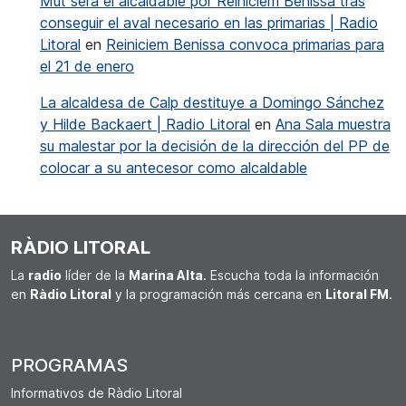
Mut será el alcaldable por Reiniciem Benissa tras
conseguir el aval necesario en las primarias | Radio
Litoral
en
Reiniciem Benissa convoca primarias para
el 21 de enero
La alcaldesa de Calp destituye a Domingo Sánchez
y Hilde Backaert | Radio Litoral
en
Ana Sala muestra
su malestar por la decisión de la dirección del PP de
colocar a su antecesor como alcaldable
RÀDIO LITORAL
La
radio
líder de la
Marina Alta
. Escucha toda la información
en
Ràdio Litoral
y la programación más cercana en
Litoral FM
.
PROGRAMAS
Informativos de Ràdio Litoral