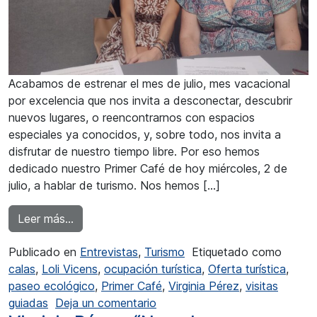
Acabamos de estrenar el mes de julio, mes vacacional
por excelencia que nos invita a desconectar, descubrir
nuevos lugares, o reencontrarnos con espacios
especiales ya conocidos, y, sobre todo, nos invita a
disfrutar de nuestro tiempo libre. Por eso hemos
dedicado nuestro Primer Café de hoy miércoles, 2 de
julio, a hablar de turismo. Nos hemos […]
from Virginia Pérez: “Benissa tiene mucho que ofr
Leer más…
Publicado en
Entrevistas
,
Turismo
Etiquetado como
calas
,
Loli Vicens
,
ocupación turística
,
Oferta turística
,
paseo ecológico
,
Primer Café
,
Virginia Pérez
,
visitas
en Virginia Pérez: “Benissa tien
guiadas
Deja un comentario