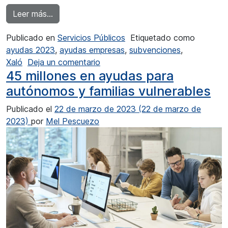
from El Punto GVANext de Xaló permite tramit
Leer más…
Publicado en
Servicios Públicos
Etiquetado como
ayudas 2023
,
ayudas empresas
,
subvenciones
,
en El Punto GVANext de Xaló perm
Xaló
Deja un comentario
45 millones en ayudas para
autónomos y familias vulnerables
Publicado el
22 de marzo de 2023
(22 de marzo de
2023)
por
Mel Pescuezo