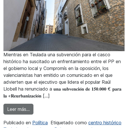
Mientras en Teulada una subvención para el casco
histórico ha suscitado un enfrentamiento entre el PP en
el gobierno local y Compromís en la oposición, los
valencianistas han emitido un comunicado en el que
advierten que el ejecutivo que lidera el popular Raúl
Llobell ha renunciado a 𝐮𝐧𝐚 𝐬𝐮𝐛𝐯𝐞𝐧𝐜𝐢𝐨́𝐧 𝐝𝐞 𝟏𝟓𝟎.𝟎𝟎𝟎 € 𝐩𝐚𝐫𝐚
𝐥𝐚 «𝐑𝐞𝐮𝐫𝐛𝐚𝐧𝐢𝐳𝐚𝐜𝐢𝐨́𝐧 […]
from Compromís denuncia la pérdida de una sub
Leer más…
Publicado en
Política
Etiquetado como
centro histórico