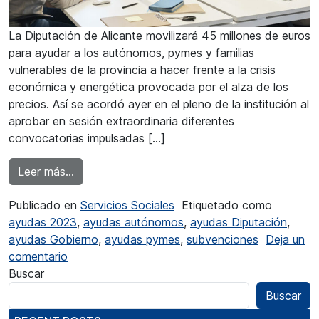
La Diputación de Alicante movilizará 45 millones de euros
para ayudar a los autónomos, pymes y familias
vulnerables de la provincia a hacer frente a la crisis
económica y energética provocada por el alza de los
precios. Así se acordó ayer en el pleno de la institución al
aprobar en sesión extraordinaria diferentes
convocatorias impulsadas […]
from 45 millones en ayudas para autónomos y f
Leer más…
Publicado en
Servicios Sociales
Etiquetado como
ayudas 2023
,
ayudas autónomos
,
ayudas Diputación
,
ayudas Gobierno
,
ayudas pymes
,
subvenciones
Deja un
en 45 millones en ayudas para autónomos y fami
comentario
Buscar
Buscar