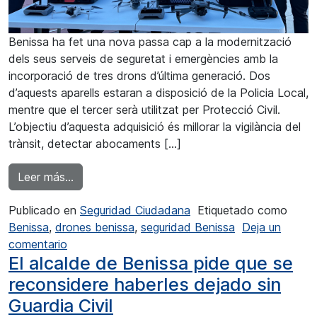
Benissa ha fet una nova passa cap a la modernització
dels seus serveis de seguretat i emergències amb la
incorporació de tres drons d’última generació. Dos
d’aquests aparells estaran a disposició de la Policia Local,
mentre que el tercer serà utilitzat per Protecció Civil.
L’objectiu d’aquesta adquisició és millorar la vigilància del
trànsit, detectar abocaments […]
from Benissa aposta pels drons per millorar la se
Leer más…
Publicado en
Seguridad Ciudadana
Etiquetado como
Benissa
,
drones benissa
,
seguridad Benissa
Deja un
en Benissa aposta pels drons per millorar la segur
comentario
El alcalde de Benissa pide que se
reconsidere haberles dejado sin
Guardia Civil