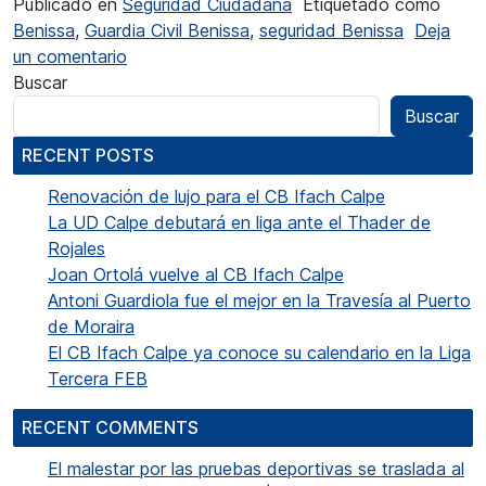
Publicado en
Seguridad Ciudadana
Etiquetado como
Benissa
,
Guardia Civil Benissa
,
seguridad Benissa
Deja
en El alcalde de Benissa pide que se reconsid
un comentario
Buscar
Buscar
RECENT POSTS
Renovación de lujo para el CB Ifach Calpe
La UD Calpe debutará en liga ante el Thader de
Rojales
Joan Ortolá vuelve al CB Ifach Calpe
Antoni Guardiola fue el mejor en la Travesía al Puerto
de Moraira
El CB Ifach Calpe ya conoce su calendario en la Liga
Tercera FEB
RECENT COMMENTS
El malestar por las pruebas deportivas se traslada al