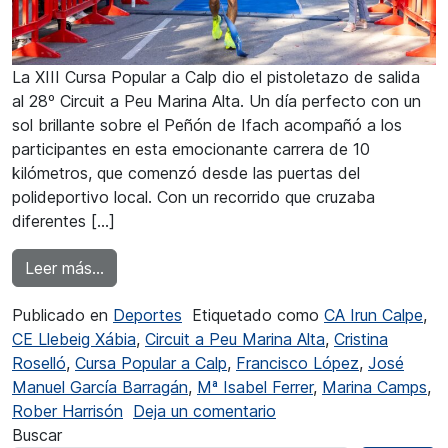
La XIII Cursa Popular a Calp dio el pistoletazo de salida
al 28º Circuit a Peu Marina Alta. Un día perfecto con un
sol brillante sobre el Peñón de Ifach acompañó a los
participantes en esta emocionante carrera de 10
kilómetros, que comenzó desde las puertas del
polideportivo local. Con un recorrido que cruzaba
diferentes […]
from García Barragán y Mª Isabel Ferrer ganad
Leer más…
Publicado en
Deportes
Etiquetado como
CA Irun Calpe
,
CE Llebeig Xábia
,
Circuit a Peu Marina Alta
,
Cristina
Roselló
,
Cursa Popular a Calp
,
Francisco López
,
José
Manuel García Barragán
,
Mª Isabel Ferrer
,
Marina Camps
,
en García Barragán y M
Rober Harrisón
Deja un comentario
Buscar