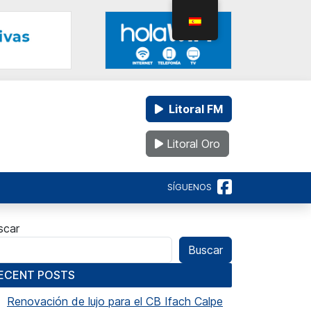
Litoral FM
Litoral Oro
SÍGUENOS
scar
Buscar
ECENT POSTS
Renovación de lujo para el CB Ifach Calpe