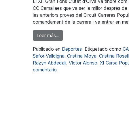
El XII Gran Fons Ciutat d’Oliva va tindre com a
CC Camallaes que va ser la millor després de r
les anteriors proves del Circuit Carreres Popul
comandament de la carrera i va entrar en m
from Mª Isabel Ferrer i Razyn Abd
Leer más…
Publicado en
Deportes
Etiquetado como
CA
Safor-Valldigna
,
Cristina Moya
,
Cristina Rosel
Razyn Abdedali
,
Víctor Alonso
,
XI Cursa Popu
en Mª Isabel Ferrer i Razyn Abdeda
comentario