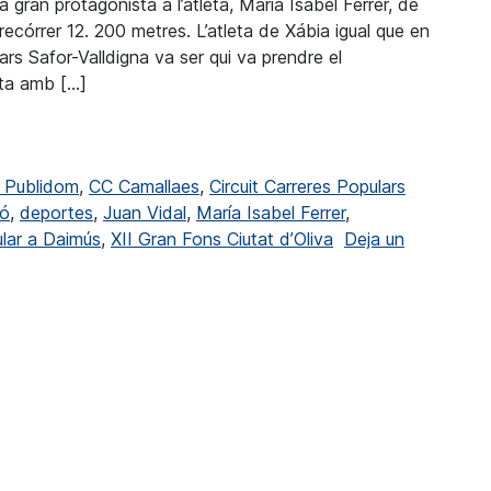
 gran protagonista a l’atleta, Maria Isabel Ferrer, de
ecórrer 12. 200 metres. L’atleta de Xábia igual que en
ars Safor-Valldigna va ser qui va prendre el
eta amb […]
edali s’imposen en el XII Gran Fons Ciutat d’Oliva
 Publidom
,
CC Camallaes
,
Circuit Carreres Populars
ló
,
deportes
,
Juan Vidal
,
María Isabel Ferrer
,
lar a Daimús
,
XII Gran Fons Ciutat d’Oliva
Deja un
li s’imposen en el XII Gran Fons Ciutat d’Oliva