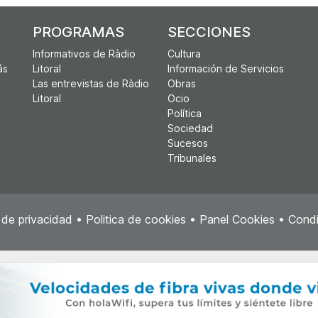
PROGRAMAS
SECCIONES
Informativos de Ràdio
Cultura
ás
Litoral
Información de Servicios
Las entrevistas de Ràdio
Obras
Litoral
Ocio
Política
Sociedad
Sucesos
Tribunales
a de privacidad
•
Politica de cookies
•
Panel Cookies
•
Condi