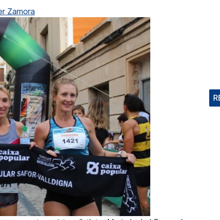
er Zamora
R