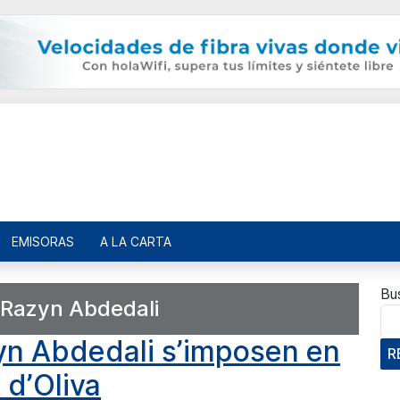
EMISORAS
A LA CARTA
Bu
Razyn Abdedali
zyn Abdedali s’imposen en
R
 d’Oliva