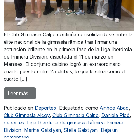
El Club Gimnasia Calpe continúa consolidándose entre la
élite nacional de la gimnasia rítmica tras firmar una
actuación brillante en la primera fase de la Liga Iberdrola
de Primera División, disputada el 11 de marzo en
Manises. El conjunto calpino logró un extraordinario
cuarto puesto entre 25 clubes, lo que le sitúa como el
cuarto […]
from El Club Gimnasia Calpe a un paso del podi
Leer más…
Publicado en
Deportes
Etiquetado como
Ainhoa Abad
,
Club Gimnasia Alcoy
,
Club Gimnasia Calpe
,
Daniela Picó
,
deportes
,
Liga Iberdrola de gimnasia Rítmica Primera
División
,
Marina Galstyan
,
Stella Galstyan
Deja un
en El Club Gimnasia Calpe a un paso del podio e
comentario