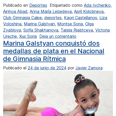
Publicado en
Deportes
Etiquetado como
Ada Ivchenko
,
Ainhoa Abad
,
Anna María Lebedeva
,
April Kolobneva
,
Club Gimnasia Calpe
,
deportes
,
Kaori Castellanos
,
Liza
Voloshina
,
Marina Galstyan
,
Montse Soria
,
Olga
Zyablova
,
Sofía Shakhanova
,
Taisiia Riabtceva
,
Victoria
en El Club Gimnàsia C
Ureche
,
Xus Soria
Deja un comentario
Marina Galstyan conquistó dos
medallas de plata en el Nacional
de Gimnasia Rítmica
Publicado el
24 de junio de 2024
por
Javier Zamora