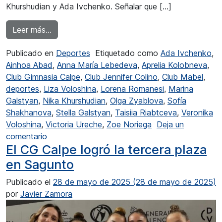
Khurshudian y Ada Ivchenko. Señalar que […]
from El CG Calpe busca éxitos en el Nacional 
Leer más…
Publicado en
Deportes
Etiquetado como
Ada Ivchenko
,
Ainhoa Abad
,
Anna María Lebedeva
,
Aprelia Kolobneva
,
Club Gimnasia Calpe
,
Club Jennifer Colino
,
Club Mabel
,
deportes
,
Liza Voloshina
,
Lorena Romanesi
,
Marina
Galstyan
,
Nika Khurshudian
,
Olga Zyablova
,
Sofía
Shakhanova
,
Stella Galstyan
,
Taisiia Riabtceva
,
Veronika
Voloshina
,
Victoria Ureche
,
Zoe Noriega
Deja un
en El CG Calpe busca éxitos en el Nacional por
comentario
El CG Calpe logró la tercera plaza
en Sagunto
Publicado el
28 de mayo de 2025
(28 de mayo de 2025)
por
Javier Zamora