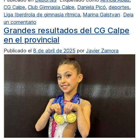
CG Calpe
,
Club Gimnasia Calpe
,
Daniela Picó
,
deportes
,
Liga Iberdrola de gimnasia rítmica
,
Marina Galstyan
Deja
en El CG Calpe logró la tercera plaza en Sag
un comentario
Grandes resultados del CG Calpe
en el provincial
Publicado el
8 de abril de 2025
por
Javier Zamora