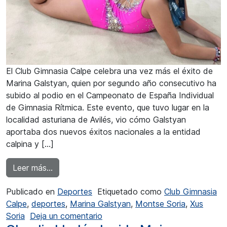
El Club Gimnasia Calpe celebra una vez más el éxito de
Marina Galstyan, quien por segundo año consecutivo ha
subido al podio en el Campeonato de España Individual
de Gimnasia Rítmica. Este evento, que tuvo lugar en la
localidad asturiana de Avilés, vio cómo Galstyan
aportaba dos nuevos éxitos nacionales a la entidad
calpina y […]
from Marina Galstyan conquistó dos medallas d
Leer más…
Publicado en
Deportes
Etiquetado como
Club Gimnasia
Calpe
,
deportes
,
Marina Galstyan
,
Montse Soria
,
Xus
en Marina Galstyan conquistó dos
Soria
Deja un comentario