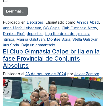
[…]
from El CG Calpe quinto en la Liga Iberdrola
Leer más…
Publicado en
Deportes
Etiquetado como
Ainhoa Abad
,
Anna María Lebedeva
,
CG Calpe
,
Club Gimnasia Alcoy
,
Daniela Picó
,
deportes
,
Liga Iberdrola de gimnasia
rítmica
,
Marina Galstyan
,
Montse Soria
,
Stella Galstyan
,
en El CG Calpe quinto en la L
Xus Soria
Deja un comentario
El Club Gimnàsia Calpe brilla en la
fase Provincial de Conjunts
Absoluts
Publicado el
28 de octubre de 2024
por
Javier Zamora