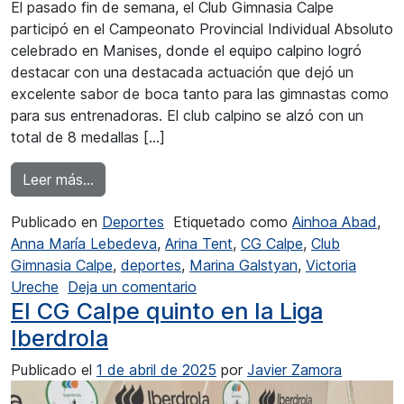
El pasado fin de semana, el Club Gimnasia Calpe
participó en el Campeonato Provincial Individual Absoluto
celebrado en Manises, donde el equipo calpino logró
destacar con una destacada actuación que dejó un
excelente sabor de boca tanto para las gimnastas como
para sus entrenadoras. El club calpino se alzó con un
total de 8 medallas […]
from Grandes resultados del CG Calpe en el pro
Leer más…
Publicado en
Deportes
Etiquetado como
Ainhoa Abad
,
Anna María Lebedeva
,
Arina Tent
,
CG Calpe
,
Club
Gimnasia Calpe
,
deportes
,
Marina Galstyan
,
Victoria
en Grandes resultados del CG C
Ureche
Deja un comentario
El CG Calpe quinto en la Liga
Iberdrola
Publicado el
1 de abril de 2025
por
Javier Zamora