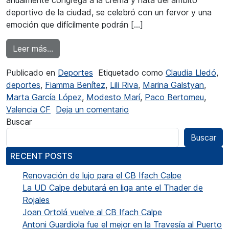
anualmente congrega a la crema y nata del ámbito
deportivo de la ciudad, se celebró con un fervor y una
emoción que difícilmente podrán […]
from Claudia Lledó elegida Mejor Deportista d
Leer más…
Publicado en
Deportes
Etiquetado como
Claudia Lledó
,
deportes
,
Fiamma Benítez
,
Lili Riva
,
Marina Galstyan
,
Marta García López
,
Modesto Marí
,
Paco Bertomeu
,
en Claudia Lledó elegida 
Valencia CF
Deja un comentario
Buscar
Buscar
RECENT POSTS
Renovación de lujo para el CB Ifach Calpe
La UD Calpe debutará en liga ante el Thader de
Rojales
Joan Ortolá vuelve al CB Ifach Calpe
Antoni Guardiola fue el mejor en la Travesía al Puerto