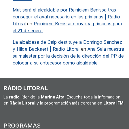
Mut será el alcaldable por Reiniciem Benissa tras
conseguir el aval necesario en las primarias | Radio
Litoral
en
Reiniciem Benissa convoca primarias para
el 21 de enero
La alcaldesa de Calp destituye a Domingo Sánchez
y Hilde Backaert | Radio Litoral
en
Ana Sala muestra
su malestar por la decisión de la dirección del PP de
colocar a su antecesor como alcaldable
RÀDIO LITORAL
La
radio
líder de la
Marina Alta
. Escucha toda la información
en
Ràdio Litoral
y la programación más cercana en
Litoral FM
.
PROGRAMAS