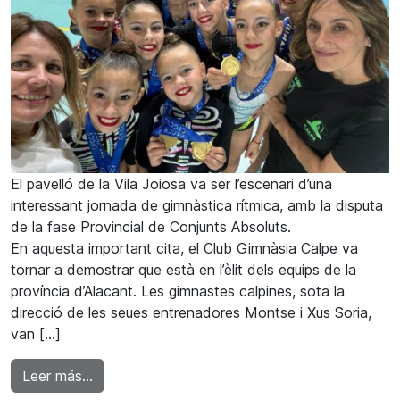
El pavelló de la Vila Joiosa va ser l’escenari d’una
interessant jornada de gimnàstica rítmica, amb la disputa
de la fase Provincial de Conjunts Absoluts.
En aquesta important cita, el Club Gimnàsia Calpe va
tornar a demostrar que està en l’èlit dels equips de la
província d’Alacant. Les gimnastes calpines, sota la
direcció de les seues entrenadores Montse i Xus Soria,
van […]
from El Club Gimnàsia Calpe brilla en la fase P
Leer más…