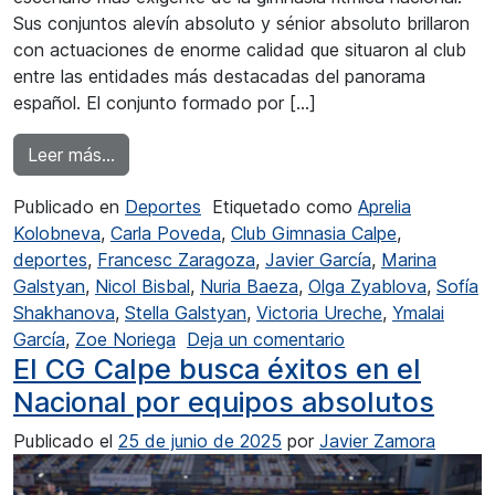
Sus conjuntos alevín absoluto y sénior absoluto brillaron
con actuaciones de enorme calidad que situaron al club
entre las entidades más destacadas del panorama
español. El conjunto formado por […]
from Éxito para el Club Gimnasia Calpe a nivel
Leer más…
Publicado en
Deportes
Etiquetado como
Aprelia
Kolobneva
,
Carla Poveda
,
Club Gimnasia Calpe
,
deportes
,
Francesc Zaragoza
,
Javier García
,
Marina
Galstyan
,
Nicol Bisbal
,
Nuria Baeza
,
Olga Zyablova
,
Sofía
Shakhanova
,
Stella Galstyan
,
Victoria Ureche
,
Ymalai
en Éxito para el C
García
,
Zoe Noriega
Deja un comentario
El CG Calpe busca éxitos en el
Nacional por equipos absolutos
Publicado el
25 de junio de 2025
por
Javier Zamora