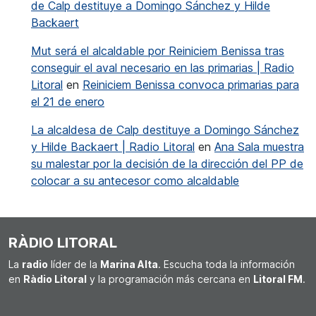
de Calp destituye a Domingo Sánchez y Hilde
Backaert
Mut será el alcaldable por Reiniciem Benissa tras
conseguir el aval necesario en las primarias | Radio
Litoral
en
Reiniciem Benissa convoca primarias para
el 21 de enero
La alcaldesa de Calp destituye a Domingo Sánchez
y Hilde Backaert | Radio Litoral
en
Ana Sala muestra
su malestar por la decisión de la dirección del PP de
colocar a su antecesor como alcaldable
RÀDIO LITORAL
La
radio
líder de la
Marina Alta
. Escucha toda la información
en
Ràdio Litoral
y la programación más cercana en
Litoral FM
.