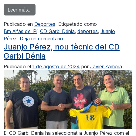
from El CD Garbi Dénia no va poder frenar al lí
Leer más…
Publicado en
Deportes
Etiquetado como
Bm Alfás del Pí
,
CD Garbi Dénia
,
deportes
,
Juanjo
en El CD Garbi Dénia no va poder 
Pérez
Deja un comentario
Juanjo Pérez, nou tècnic del CD
Garbi Dénia
Publicado el
1 de agosto de 2024
por
Javier Zamora
El CD Garbi Dénia ha seleccionat a Juanjo Pérez com el