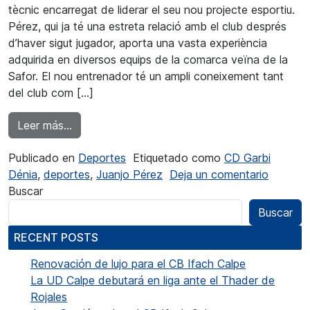
tècnic encarregat de liderar el seu nou projecte esportiu.
Pérez, qui ja té una estreta relació amb el club després
d’haver sigut jugador, aporta una vasta experiència
adquirida en diversos equips de la comarca veïna de la
Safor. El nou entrenador té un ampli coneixement tant
del club com […]
from Juanjo Pérez, nou tècnic del CD Garbi Dé
Leer más…
Publicado en
Deportes
Etiquetado como
CD Garbi
en Juan
Dénia
,
deportes
,
Juanjo Pérez
Deja un comentario
Buscar
Buscar
RECENT POSTS
Renovación de lujo para el CB Ifach Calpe
La UD Calpe debutará en liga ante el Thader de
Rojales