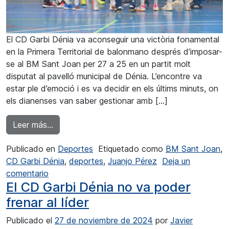
El CD Garbi Dénia va aconseguir una victòria fonamental
en la Primera Territorial de balonmano després d’imposar-
se al BM Sant Joan per 27 a 25 en un partit molt
disputat al pavelló municipal de Dénia. L’encontre va
estar ple d’emoció i es va decidir en els últims minuts, on
els dianenses van saber gestionar amb […]
from Triomf del CD Garbi Dénia en un emociona
Leer más…
Publicado en
Deportes
Etiquetado como
BM Sant Joan
,
CD Garbi Dénia
,
deportes
,
Juanjo Pérez
Deja un
en Triomf del CD Garbi Dénia en un emocionant 
comentario
El CD Garbi Dénia no va poder
frenar al líder
Publicado el
27 de noviembre de 2024
por
Javier