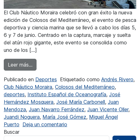
El Club Náutico Moraira celebró con gran éxito la nueva
edición de Colosos del Mediterráneo, el evento de pesca
deportiva y ciencia marina que se llevó a cabo los días 5,
6 y 7 de junio. Centrado en la captura, marcaje y suelta
del atún rojo gigante, este evento se consolida como
uno de los […]
from En Moraira se celebró con éxito la edici
Leer más…
Publicado en
Deportes
Etiquetado como
Andrés Rivero
,
Club Náutico Moraira
,
Colosos del Mediterráneo
,
deportes
,
Instituto Español de Oceanografía
,
José
Hernández Mosquera
,
José María Carbonell
,
Juan
Mendoza
,
Juan Navarro Ferrández
,
Juan Vicente Oller
,
Juandi Noguera
,
María José Gómez
,
Miguel Ángel
en En Moraira se celebró con é
Puerto
Deja un comentario
Buscar