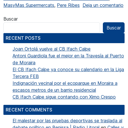
MasyMas Supermercats
,
Pere Ribes
Deja un comentario
en Pedreguer va acollir la presentació del Trofeu MasyMas
Buscar
Buscar
RECENT POSTS
Joan Ortolá vuelve al CB Ifach Calpe
Antoni Guardiola fue el mejor en la Travesía al Puerto
de Moraira
El CB Ifach Calpe ya conoce su calendario en la Liga
Tercera FEB
Indignación vecinal por el ecoparque en Moraira a
escasos metros de un barrio residencial
CB Ifach Calpe sigue contando con Ximo Crespo
RECENT COMMENTS
El malestar por las pruebas deportivas se traslada al
debate político en Benissa | Radio Litoral
en
Calles y