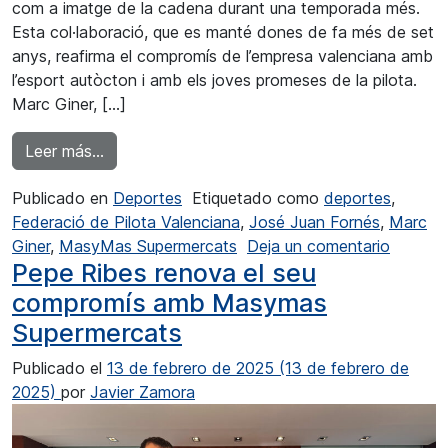
com a imatge de la cadena durant una temporada més.
Esta col·laboració, que es manté dones de fa més de set
anys, reafirma el compromís de l’empresa valenciana amb
l’esport autòcton i amb els joves promeses de la pilota.
Marc Giner, […]
from Masymas renueva el patrocinio al pelotar
Leer más…
Publicado en
Deportes
Etiquetado como
deportes
,
Federació de Pilota Valenciana
,
José Juan Fornés
,
Marc
en Masy
Giner
,
MasyMas Supermercats
Deja un comentario
Pepe Ribes renova el seu
compromís amb Masymas
Supermercats
Publicado el
13 de febrero de 2025
(13 de febrero de
2025)
por
Javier Zamora