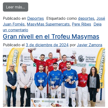
from Pepe Ribes renova el seu compromís a
Leer más…
Publicado en
Deportes
Etiquetado como
deportes
,
José
Juan Fornés
,
MasyMas Supermercats
,
Pere Ribes
Deja
en Pepe Ribes renova el seu compromís am
un comentario
Gran nivell en el Trofeu Masymas
Publicado el
3 de diciembre de 2024
por
Javier Zamora