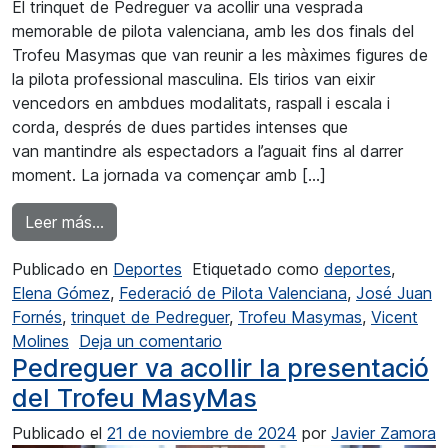
El trinquet de Pedreguer va acollir una vesprada
memorable de pilota valenciana, amb les dos finals del
Trofeu Masymas que van reunir a les màximes figures de
la pilota professional masculina. Els tirios van eixir
vencedors en ambdues modalitats, raspall i escala i
corda, després de dues partides intenses que
van mantindre als espectadors a l’aguait fins al darrer
moment. La jornada va començar amb […]
from Gran nivell en el Trofeu Masymas
Leer más…
Publicado en
Deportes
Etiquetado como
deportes
,
Elena Gómez
,
Federació de Pilota Valenciana
,
José Juan
Fornés
,
trinquet de Pedreguer
,
Trofeu Masymas
,
Vicent
en Gran nivell en el Trofeu M
Molines
Deja un comentario
Pedreguer va acollir la presentació
del Trofeu MasyMas
Publicado el
21 de noviembre de 2024
por
Javier Zamora