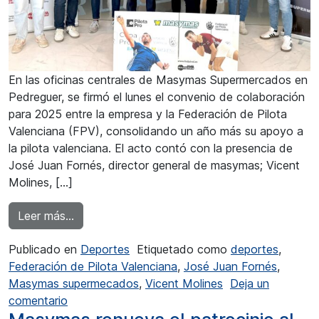
En las oficinas centrales de Masymas Supermercados en
Pedreguer, se firmó el lunes el convenio de colaboración
para 2025 entre la empresa y la Federación de Pilota
Valenciana (FPV), consolidando un año más su apoyo a
la pilota valenciana. El acto contó con la presencia de
José Juan Fornés, director general de masymas; Vicent
Molines, […]
from Masymas sigue apoyando a la pelota val
Leer más…
Publicado en
Deportes
Etiquetado como
deportes
,
Federación de Pilota Valenciana
,
José Juan Fornés
,
Masymas supermecados
,
Vicent Molines
Deja un
en Masymas sigue apoyando a la pelota valenc
comentario