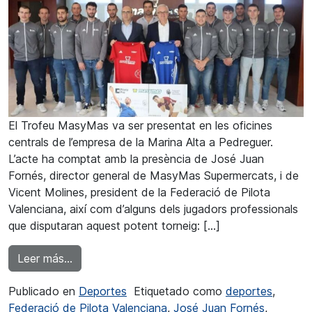
El Trofeu MasyMas va ser presentat en les oficines
centrals de l’empresa de la Marina Alta a Pedreguer.
L’acte ha comptat amb la presència de José Juan
Fornés, director general de MasyMas Supermercats, i de
Vicent Molines, president de la Federació de Pilota
Valenciana, així com d’alguns dels jugadors professionals
que disputaran aquest potent torneig: […]
from Pedreguer va acollir la presentació del 
Leer más…
Publicado en
Deportes
Etiquetado como
deportes
,
Federació de Pilota Valenciana
,
José Juan Fornés
,