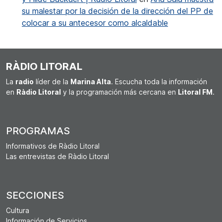
su malestar por la decisión de la dirección del PP de
colocar a su antecesor como alcaldable
RÀDIO LITORAL
La
radio
líder de la
Marina Alta
. Escucha toda la información
en
Ràdio Litoral
y la programación más cercana en
Litoral FM
.
PROGRAMAS
Informativos de Ràdio Litoral
Las entrevistas de Ràdio Litoral
SECCIONES
Cultura
Información de Servicios