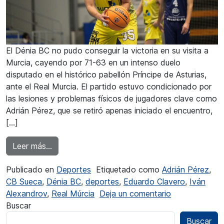
El Dénia BC no pudo conseguir la victoria en su visita a
Murcia, cayendo por 71-63 en un intenso duelo
disputado en el histórico pabellón Príncipe de Asturias,
ante el Real Murcia. El partido estuvo condicionado por
las lesiones y problemas físicos de jugadores clave como
Adrián Pérez, que se retiró apenas iniciado el encuentro,
[…]
from Derrota del Dénia BC ante el Real Murcia
Leer más…
Publicado en
Deportes
Etiquetado como
Adrián Pérez
,
CB Sueca
,
Dénia BC
,
deportes
,
Eduardo Clavero
,
Iván
en Derrota del
Alexandrov
,
Real Múrcia
Deja un comentario
Buscar
Buscar