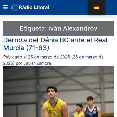
Etiqueta:
Iván Alexandrov
Derrota del Dénia BC ante el Real
Murcia (71-63)
Publicado el
25 de marzo de 2025
(25 de marzo de
2025)
por
Javier Zamora