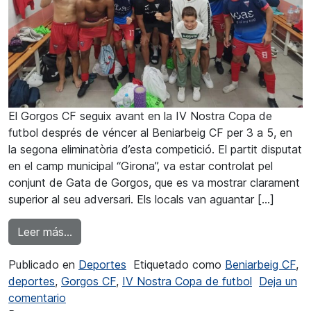
El Gorgos CF seguix avant en la IV Nostra Copa de
futbol després de véncer al Beniarbeig CF per 3 a 5, en
la segona eliminatòria d’esta competició. El partit disputat
en el camp municipal “Girona”, va estar controlat pel
conjunt de Gata de Gorgos, que es va mostrar clarament
superior al seu adversari. Els locals van aguantar […]
from El Gorgos CF va eliminar al Beniarbeig C
Leer más…
Publicado en
Deportes
Etiquetado como
Beniarbeig CF
,
deportes
,
Gorgos CF
,
IV Nostra Copa de futbol
Deja un
en El Gorgos CF va eliminar al Beniarbeig CF en
comentario