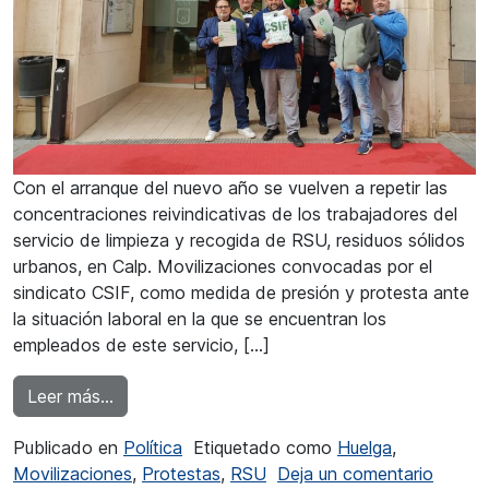
Con el arranque del nuevo año se vuelven a repetir las
concentraciones reivindicativas de los trabajadores del
servicio de limpieza y recogida de RSU, residuos sólidos
urbanos, en Calp. Movilizaciones convocadas por el
sindicato CSIF, como medida de presión y protesta ante
la situación laboral en la que se encuentran los
empleados de este servicio, […]
from Los trabajadores del servicio de basuras
Leer más…
Publicado en
Política
Etiquetado como
Huelga
,
en Los
Movilizaciones
,
Protestas
,
RSU
Deja un comentario