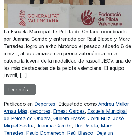
La Escuela Municipal de Pelota de Ondara, coordinada
por Juanma Garrido y entrenada por Raúl Blasco y Marc
Terrades, logró un éxito histórico el pasado sábado 8 de
marzo, al proclamarse campeona autonómica en la
categoría juvenil de la modalidad de raspall JECV, una de
las más destacadas de la pelota valenciana. El equipo
juvenil, […]
from Los juveniles de la Escuela de Pelota 
Leer más…
Publicado en
Deportes
Etiquetado como
Andreu Mullor
,
Arnau Más
,
deportes
,
Ernest Garcés
,
Escuela Municipal
de Pelota de Ondara
,
Guillem Frasés
,
Jordi Ruiz
,
José
Miguel Sastre
,
Juanma Garrido
,
Lluís Avellà
,
Marc
Terrades
,
Paulo Domènech
,
Raúl Blasco
Deja un