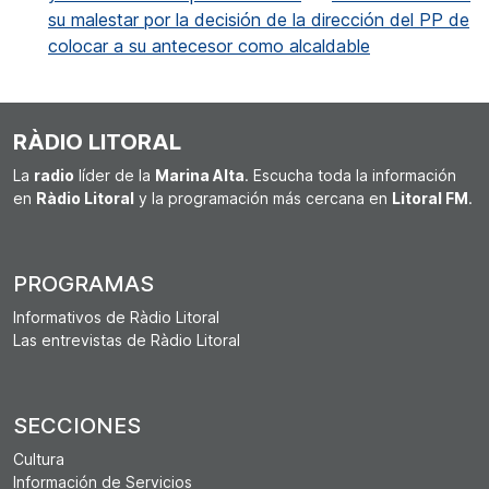
su malestar por la decisión de la dirección del PP de
colocar a su antecesor como alcaldable
RÀDIO LITORAL
La
radio
líder de la
Marina Alta
. Escucha toda la información
en
Ràdio Litoral
y la programación más cercana en
Litoral FM
.
PROGRAMAS
Informativos de Ràdio Litoral
Las entrevistas de Ràdio Litoral
SECCIONES
Cultura
Información de Servicios