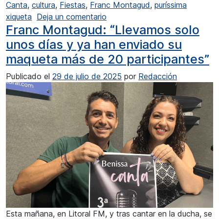
Canta
,
cultura
,
Fiestas
,
Franc Montagud
,
puríssima
en Franc Montagud: «Esta edic
xiqueta
Deja un comentario
Franc Montagud: “Llevamos solo
unos días y ya han enviado su
maqueta más de 20 participantes”
Publicado el
29 de julio de 2025
por
Redacción
Esta mañana, en Litoral FM, y tras cantar en la ducha, se