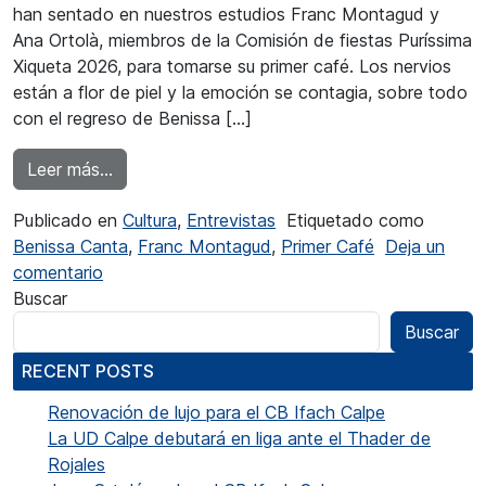
han sentado en nuestros estudios Franc Montagud y
Ana Ortolà, miembros de la Comisión de fiestas Puríssima
Xiqueta 2026, para tomarse su primer café. Los nervios
están a flor de piel y la emoción se contagia, sobre todo
con el regreso de Benissa […]
from Franc Montagud: “Llevamos solo unos dí
Leer más…
Publicado en
Cultura
,
Entrevistas
Etiquetado como
Benissa Canta
,
Franc Montagud
,
Primer Café
Deja un
en Franc Montagud: “Llevamos solo unos días y
comentario
Buscar
Buscar
RECENT POSTS
Renovación de lujo para el CB Ifach Calpe
La UD Calpe debutará en liga ante el Thader de
Rojales