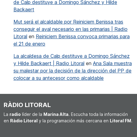
de Calp destituye a Domingo Sánchez y Hilde
Backaert
Mut será el alcaldable por Reiniciem Benissa tras
conseguir el aval necesario en las primarias | Radio
Litoral
en
Reiniciem Benissa convoca primarias para
el 21 de enero
La alcaldesa de Calp destituye a Domingo Sánchez
y Hilde Backaert | Radio Litoral
en
Ana Sala muestra
su malestar por la decisión de la dirección del PP de
colocar a su antecesor como alcaldable
RÀDIO LITORAL
La
radio
líder de la
Marina Alta
. Escucha toda la información
en
Ràdio Litoral
y la programación más cercana en
Litoral FM
.