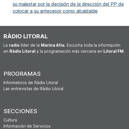
su malestar por la decisión de la dirección del PP de
colocar a su antecesor como alcaldable
RÀDIO LITORAL
La
radio
líder de la
Marina Alta
. Escucha toda la información
en
Ràdio Litoral
y la programación más cercana en
Litoral FM
.
PROGRAMAS
Informativos de Ràdio Litoral
Las entrevistas de Ràdio Litoral
SECCIONES
Cultura
Información de Servicios