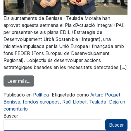
Els ajuntaments de Benissa i Teulada Moraira han
aprovat aquesta setmana el Pla d’Actuació Integral (PAI)
per presentar-se als plans EDIL (Estrategia de
Desenvolupament Urbà Sostenible i Integrat), una
iniciativa impulsada per la Unió Europea i finançada amb
fons FEDER (Fons Europeu de Desenvolupament
Regional). L’objectiu és desenvolupar accions
estratègiques basades en les necessitats detectades […]
from Benissa i Teulada treballen conjuntament
Leer más…
Publicado en
Política
Etiquetado como
Arturo Poquet
,
Benissa
,
fondos europeos
,
Raúl Llobell
,
Teulada
Deja un
en Benissa i Teulada treballen conjuntament pe
comentario
Buscar
Buscar