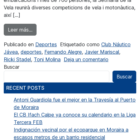
embarcacions i més de 700 persones, la Setmana de la
Vela reunirà diverses competicions de vela i motonàutica,
així […]
from Participació rècord en la 50 Setmana de 
Leer más…
Publicado en
Deportes
Etiquetado como
Club Náutico
Jávea
,
deportes
,
Fernando Alegre
,
Javier Mariscal
,
en Participac
Ricki Stadel
,
Toni Molina
Deja un comentario
Buscar
Buscar
RECENT POSTS
Antoni Guardiola fue el mejor en la Travesía al Puerto
de Moraira
El CB Ifach Calpe ya conoce su calendario en la Liga
Tercera FEB
Indignación vecinal por el ecoparque en Moraira a
escasos metros de un barrio residencial