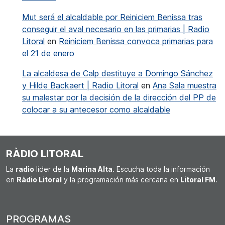
Mut será el alcaldable por Reiniciem Benissa tras
conseguir el aval necesario en las primarias | Radio
Litoral
en
Reiniciem Benissa convoca primarias para
el 21 de enero
La alcaldesa de Calp destituye a Domingo Sánchez
y Hilde Backaert | Radio Litoral
en
Ana Sala muestra
su malestar por la decisión de la dirección del PP de
colocar a su antecesor como alcaldable
RÀDIO LITORAL
La
radio
líder de la
Marina Alta
. Escucha toda la información
en
Ràdio Litoral
y la programación más cercana en
Litoral FM
.
PROGRAMAS