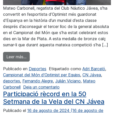
Mateo Carbonell, regatista del Club Náutico Jávea, s’ha
convertit en l’esportista d’Optimist més guardonat
d’Espanya en la història d’un mundial d’esta classe
després d’aconseguir el tercer lloc de la general absoluta
en el Campionat del Món que s’ha estat celebrant estos
dies en la Mar de Plata. A esta medalla de bronze calç
sumar-li que durant aquesta mateixa competició s’ha […]
from Carbonell té el millor historial en mundials
Leer más…
Publicado en
Deportes
Etiquetado como
Adri Barceló
,
Campionat del Món d'Optimist per Equips
,
CN Jávea
,
deportes
,
Fernando Alegre
,
Julián Viciano
,
Mateo
en Carbonell té el millor histo
Carbonell
Deja un comentario
Participació rècord en la 50
Setmana de la Vela del CN Jávea
Publicado el
16 de agosto de 2024
(16 de agosto de