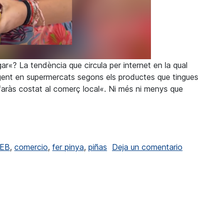
gar«? La tendència que circula per internet en la qual
gent en supermercats segons els productes que tingues
ò faràs costat al comerç local«. Ni més ni menys que
també triomfen amb les seues pinyes, encara que no per a lli
en Els com
EB
,
comercio
,
fer pinya
,
piñas
Deja un comentario