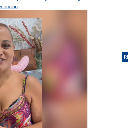
edacción
R