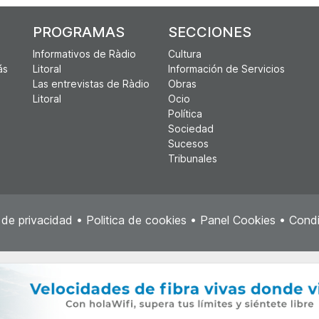
PROGRAMAS
SECCIONES
Informativos de Ràdio
Cultura
ás
Litoral
Información de Servicios
Las entrevistas de Ràdio
Obras
Litoral
Ocio
Política
Sociedad
Sucesos
Tribunales
a de privacidad
•
Politica de cookies
•
Panel Cookies
•
Condi