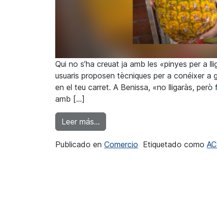
Qui no s’ha creuat ja amb les «pinyes per a lli
usuaris proposen tècniques per a conéixer a 
en el teu carret. A Benissa, «no lligaràs, per
amb […]
from Els comerciants de Benissa 
Leer más…
Publicado en
Comercio
Etiquetado como
AC