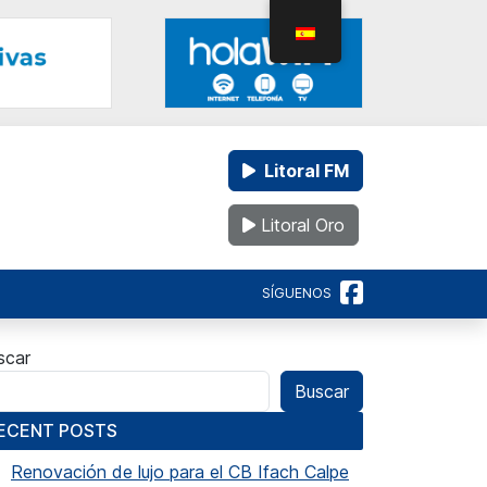
Litoral FM
Litoral Oro
SÍGUENOS
scar
Buscar
ECENT POSTS
Renovación de lujo para el CB Ifach Calpe