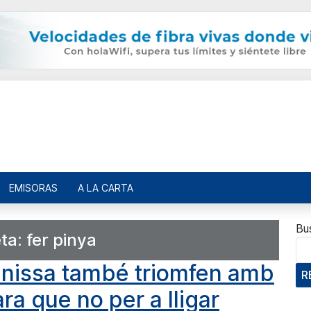
EMISORAS
A LA CARTA
Bu
eta:
fer pinya
enissa també triomfen amb
R
ra que no per a lligar