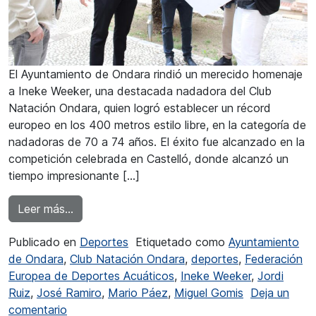
El Ayuntamiento de Ondara rindió un merecido homenaje
a Ineke Weeker, una destacada nadadora del Club
Natación Ondara, quien logró establecer un récord
europeo en los 400 metros estilo libre, en la categoría de
nadadoras de 70 a 74 años. El éxito fue alcanzado en la
competición celebrada en Castelló, donde alcanzó un
tiempo impresionante […]
from Ondara se rindió a la veterana Ineke Wee
Leer más…
Publicado en
Deportes
Etiquetado como
Ayuntamiento
de Ondara
,
Club Natación Ondara
,
deportes
,
Federación
Europea de Deportes Acuáticos
,
Ineke Weeker
,
Jordi
Ruiz
,
José Ramiro
,
Mario Páez
,
Miguel Gomis
Deja un
en Ondara se rindió a la veterana Ineke Weeker
comentario