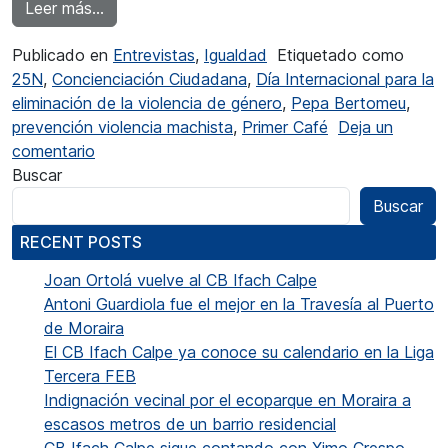
from Pepa Bertomeu: “Estem tots implicats, en
Leer más…
Publicado en
Entrevistas
,
Igualdad
Etiquetado como
25N
,
Concienciación Ciudadana
,
Día Internacional para la
eliminación de la violencia de género
,
Pepa Bertomeu
,
prevención violencia machista
,
Primer Café
Deja un
en Pepa Bertomeu: “Estem tots implicats, encara
comentario
Buscar
Buscar
RECENT POSTS
Joan Ortolá vuelve al CB Ifach Calpe
Antoni Guardiola fue el mejor en la Travesía al Puerto
de Moraira
El CB Ifach Calpe ya conoce su calendario en la Liga
Tercera FEB
Indignación vecinal por el ecoparque en Moraira a
escasos metros de un barrio residencial