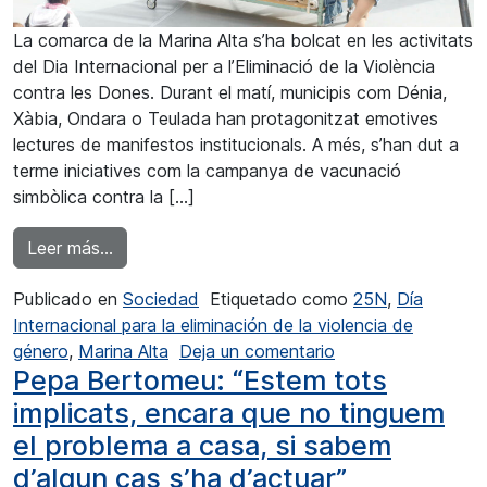
La comarca de la Marina Alta s’ha bolcat en les activitats
del Dia Internacional per a l’Eliminació de la Violència
contra les Dones. Durant el matí, municipis com Dénia,
Xàbia, Ondara o Teulada han protagonitzat emotives
lectures de manifestos institucionals. A més, s’han dut a
terme iniciatives com la campanya de vacunació
simbòlica contra la […]
from La Marina Alta commemora el Dia Internac
Leer más…
Publicado en
Sociedad
Etiquetado como
25N
,
Día
Internacional para la eliminación de la violencia de
en La Marina Alta 
género
,
Marina Alta
Deja un comentario
Pepa Bertomeu: “Estem tots
implicats, encara que no tinguem
el problema a casa, si sabem
d’algun cas s’ha d’actuar”