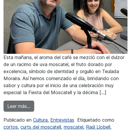
Esta mañana, el aroma del café se mezcló con el dulzor
de un racimo de uva moscatel, el fruto dorado por
excelencia, símbolo de identidad y orgullo en Teulada
Moraira. Así hemos comenzado el día, brindando con
sabor y cultura por el inicio de una celebración muy
especial: la Fiesta del Moscatell y la décima […]
from Verónica Martínez: «El moscatel para Teul
Leer más…
Publicado en
Cultura
,
Entrevistas
Etiquetado como
cortos
,
curts del moscatell
,
moscatel
,
Raúl Llobell
,