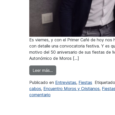
Es viernes, y con el Primer Café de hoy nos
con detalle una convocatoria festiva. Y es
motivo del 50 aniversario de sus fiestas de 
Autonómico de Moros […]
from Inma Font: “Destacaría el p
Leer más…
Publicado en
Entrevistas
,
Fiestas
Etiqueta
cabos
,
Encuentro Moros y Cristianos
,
Fiesta
en Inma Font: “Destacaría el pasa
comentario