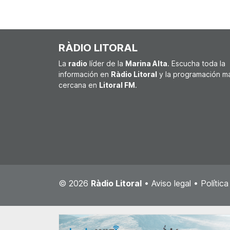
RÀDIO LITORAL
La
radio
líder de la
Marina Alta
. Escucha toda la
información en
Ràdio Litoral
y la programación m
cercana en
Litoral FM
.
© 2026
Ràdio Litoral
•
Aviso legal
•
Polític