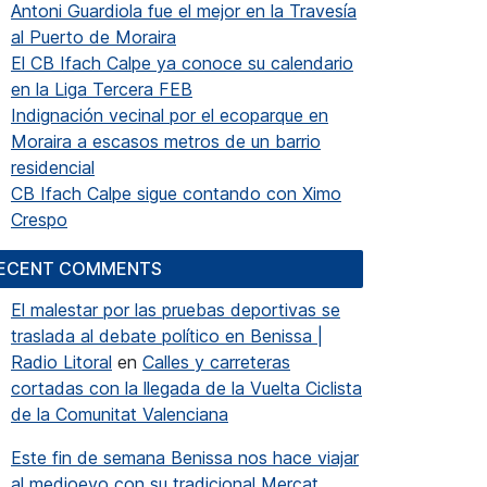
Antoni Guardiola fue el mejor en la Travesía
al Puerto de Moraira
El CB Ifach Calpe ya conoce su calendario
en la Liga Tercera FEB
Indignación vecinal por el ecoparque en
Moraira a escasos metros de un barrio
residencial
CB Ifach Calpe sigue contando con Ximo
Crespo
ECENT COMMENTS
El malestar por las pruebas deportivas se
traslada al debate político en Benissa |
Radio Litoral
en
Calles y carreteras
cortadas con la llegada de la Vuelta Ciclista
de la Comunitat Valenciana
Este fin de semana Benissa nos hace viajar
al medioevo con su tradicional Mercat