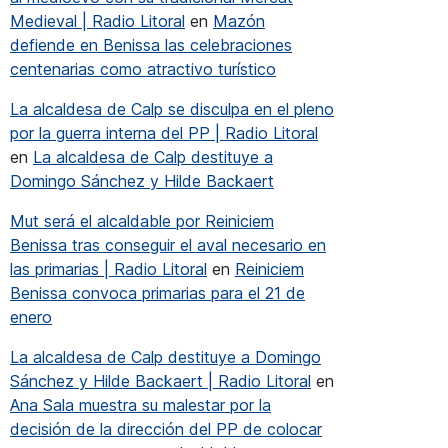
Medieval | Radio Litoral
en
Mazón
defiende en Benissa las celebraciones
centenarias como atractivo turístico
La alcaldesa de Calp se disculpa en el pleno
por la guerra interna del PP | Radio Litoral
en
La alcaldesa de Calp destituye a
Domingo Sánchez y Hilde Backaert
Mut será el alcaldable por Reiniciem
Benissa tras conseguir el aval necesario en
las primarias | Radio Litoral
en
Reiniciem
 de arrancades y de cabos, que está causando furor”
Benissa convoca primarias para el 21 de
enero
La alcaldesa de Calp destituye a Domingo
 arrancades y de cabos, que está causando furor”
Sánchez y Hilde Backaert | Radio Litoral
en
Ana Sala muestra su malestar por la
decisión de la dirección del PP de colocar