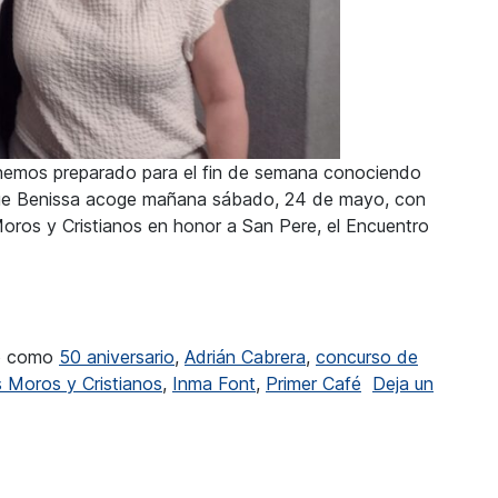
 hemos preparado para el fin de semana conociendo
 que Benissa acoge mañana sábado, 24 de mayo, con
Moros y Cristianos en honor a San Pere, el Encuentro
asacalle por todo el casco antiguo de Benissa y el concurso
do como
50 aniversario
,
Adrián Cabrera
,
concurso de
s Moros y Cristianos
,
Inma Font
,
Primer Café
Deja un
calle por todo el casco antiguo de Benissa y el concurso de