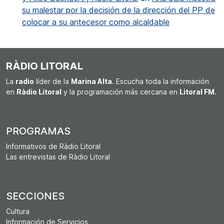
su malestar por la decisión de la dirección del PP de
colocar a su antecesor como alcaldable
RÀDIO LITORAL
La
radio
líder de la
Marina Alta
. Escucha toda la información
en
Ràdio Litoral
y la programación más cercana en
Litoral FM
.
PROGRAMAS
Informativos de Ràdio Litoral
Las entrevistas de Ràdio Litoral
SECCIONES
Cultura
Información de Servicios