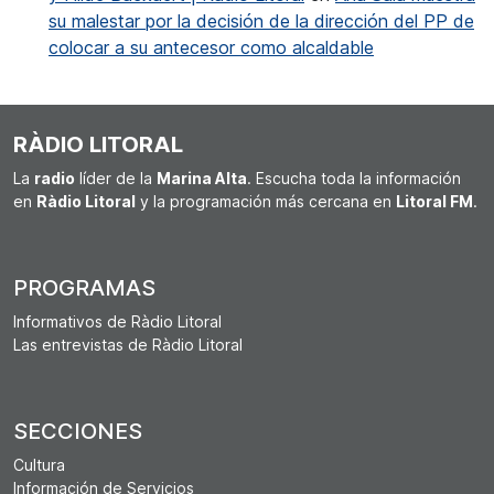
su malestar por la decisión de la dirección del PP de
colocar a su antecesor como alcaldable
RÀDIO LITORAL
La
radio
líder de la
Marina Alta
. Escucha toda la información
en
Ràdio Litoral
y la programación más cercana en
Litoral FM
.
PROGRAMAS
Informativos de Ràdio Litoral
Las entrevistas de Ràdio Litoral
SECCIONES
Cultura
Información de Servicios