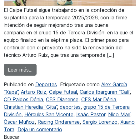
El Calpe Futsal sigue trabajando en la confección de
su plantilla para la temporada 2025/2026, con la firme
intención de seguir mejorando tras una buena
campaña en el grupo 15 de Tercera División, en la que el
equipo finalizó en la séptima plaza. El primer paso para
continuar con el proyecto ha sido la renovación del
técnico Arturo Ruiz, que tras una temporada […]
from El Calpe Futsal planifica su temporada en 
Leer más…
Publicado en
Deportes
Etiquetado como
Alex García
“Xapa”
,
Arturo Ruiz
,
Calpe Futsal
,
Carlos Ibarguren “Cali”
,
CD Paidos Dénia
,
CFS Dianense
,
CFS Mar Dénia
,
Christian Heredia “Gita”
,
deportes
,
grupo 15 de Tercera
División
,
Hércules San Vicente
,
Isaác Pastor
,
Nico Marí
,
Óscar Muñoz
,
Racing Ondarense
,
Sergio Lorenzo
,
Xuano
en El Calpe Futsal planifica su te
Tora
Deja un comentario
Buscar