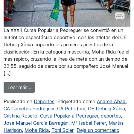
La XXXII Cursa Popular a Pedreguer se convirtió en un
auténtico espectáculo deportivo, con los atletas del CE
Llebeig Xàbia copando los primeros puestos de la
clasificación. En la categoría masculina, Moha Rida fue el
más rápido, cruzando la línea de meta con un tiempo de
32:55, seguido de cerca por su compañero José Manuel
[…]
from Dominio absoluto del CE Llebeig Xàbia e
Leer más…
Publicado en
Deportes
Etiquetado como
Andrea Abad
,
CA Cametes Pedreguer
,
CA Publidom
,
CE Llebeig Xábia
,
Cristina Roselló
,
Cursa Popular a Pedreguer
,
deportes
,
José Manuel García Barragán
,
Mª Isabel Ferrer
,
Martín
en Dom
Harrison
,
Moha Rida
,
Toni Soler
Deja un comentario