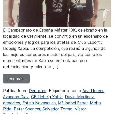
El Campeonato de España Máster 10K, celebrado en la
localidad de Crevillente, se convirtió en un escenario de
emociones y logros para los atletas del Club Esportiu
Llebeig Xàbia. La competición, que reunió a algunos de
los mejores corredores máster del país, vio cómo los
representantes de Xàbia se enfrentaban con
determinación y talento a […]
from Destacada actuación del CE Llebeig Xàbia
Leer más…
Publicado en
Deportes
Etiquetado como
Ana Llorens
,
Azucena Díaz
,
CE Llebeig Xábia
,
David Martínez
,
deportes
,
Estela Navascues
,
Mª Isabel Ferrer
,
Moha
Rida
,
Peter Spencer
,
Salvador Tormo
,
Víctor