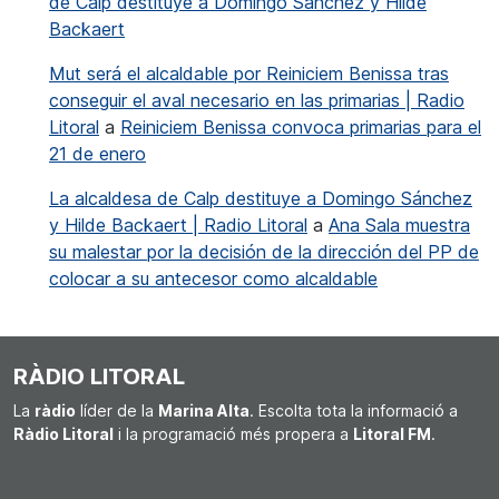
de Calp destituye a Domingo Sánchez y Hilde
Backaert
Mut será el alcaldable por Reiniciem Benissa tras
conseguir el aval necesario en las primarias | Radio
Litoral
a
Reiniciem Benissa convoca primarias para el
21 de enero
La alcaldesa de Calp destituye a Domingo Sánchez
y Hilde Backaert | Radio Litoral
a
Ana Sala muestra
su malestar por la decisión de la dirección del PP de
colocar a su antecesor como alcaldable
RÀDIO LITORAL
La
ràdio
líder de la
Marina Alta
. Escolta tota la informació a
Ràdio Litoral
i la programació més propera a
Litoral FM
.