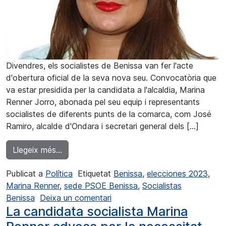
Divendres, els socialistes de Benissa van fer l'acte
d'obertura oficial de la seva nova seu. Convocatòria que
va estar presidida per la candidata a l'alcaldia, Marina
Renner Jorro, abonada pel seu equip i representants
socialistes de diferents punts de la comarca, com José
Ramiro, alcalde d'Ondara i secretari general dels […]
from Els socialistes de Benissa inauguren l
Llegeix més…
Publicat a
Política
Etiquetat
Benissa
,
elecciones 2023
,
Marina Renner
,
sede PSOE Benissa
,
Socialistas
a Los socialistas de Benissa i
Benissa
Deixa un comentari
La candidata socialista Marina