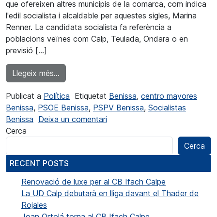
que ofereixen altres municipis de la comarca, com indica
l'edil socialista i alcaldable per aquestes sigles, Marina
Renner. La candidata socialista fa referència a
poblacions veïnes com Calp, Teulada, Ondara o en
previsió […]
from La candidata socialista Marina Renner
Llegeix més…
Publicat a
Política
Etiquetat
Benissa
,
centro mayores
Benissa
,
PSOE Benissa
,
PSPV Benissa
,
Socialistas
a La candidata socialista Mar
Benissa
Deixa un comentari
Cerca
Cerca
RECENT POSTS
Renovació de luxe per al CB Ifach Calpe
La UD Calp debutarà en lliga davant el Thader de
Rojales
Joan Ortolá torna al CB Ifach Calpe