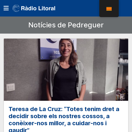
Notícies de Pedreguer
Teresa de La Cruz: “Totes tenim dret a
decidir sobre els nostres cossos, a
conèixer-nos millor, a cuidar-nos i
gaudir”