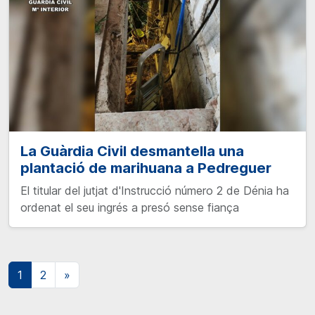
La Guàrdia Civil desmantella una
plantació de marihuana a Pedreguer
El titular del jutjat d'Instrucció número 2 de Dénia ha
ordenat el seu ingrés a presó sense fiança
Navegació de publicacions
1
2
»