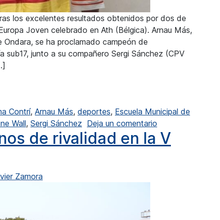
as los excelentes resultados obtenidos por dos de
uropa Joven celebrado en Ath (Bélgica). Arnau Más,
de Ondara, se ha proclamado campeón de
ría sub17, junto a su compañero Sergi Sánchez (CPV
…]
pa por parejas de One Wall
ma Contrí
,
Arnau Más
,
deportes
,
Escuela Municipal de
en Arnau Más cam
ne Wall
,
Sergi Sánchez
Deja un comentario
os de rivalidad en la V
vier Zamora