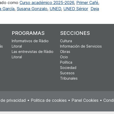
tado como
Curso académico 2025-2026
,
Primer Café
,
a García
,
Susana Gonzalo
,
UNED
,
UNED Sénior
Deja
ejar de aprender a lo largo de toda la vida”
PROGRAMAS
SECCIONES
Informativos de Ràdio
Cultura
ás
Litoral
Información de Servicios
Las entrevistas de Ràdio
Obras
Litoral
Ocio
Política
Sociedad
Sucesos
Tribunales
a de privacidad
•
Politica de cookies
•
Panel Cookies
•
Condi