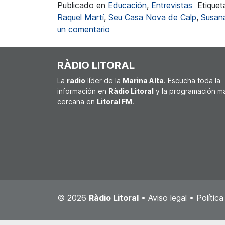
Publicado en
Educación
,
Entrevistas
Etique
Raquel Martí
,
Seu Casa Nova de Calp
,
Susan
en Raquel Martí: “No debemos d
un comentario
RÀDIO LITORAL
La
radio
líder de la
Marina Alta
. Escucha toda la
información en
Ràdio Litoral
y la programación m
cercana en
Litoral FM
.
© 2026
Ràdio Litoral
•
Aviso legal
•
Polític