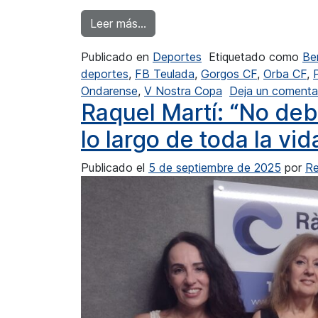
from Duelos comarcales llenos de
Leer más…
Publicado en
Deportes
Etiquetado como
Be
deportes
,
FB Teulada
,
Gorgos CF
,
Orba CF
,
Ondarense
,
V Nostra Copa
Deja un comenta
Raquel Martí: “No de
lo largo de toda la vid
Publicado el
5 de septiembre de 2025
por
Re