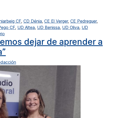
 rivalidad en la V Nostra Copa
niarbeig CF
,
CD Dénia
,
CE El Verger
,
CE Pedreguer
,
Pego CF
,
UD Altea
,
UD Benissa
,
UD Oliva
,
UD
en Duelos comarcales llenos de rivalidad en la V Nostra 
rio
bemos dejar de aprender a
a”
dacción