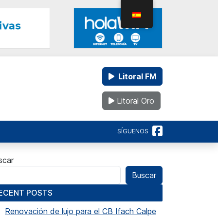
Litoral FM
Litoral Oro
SÍGUENOS
scar
Buscar
ECENT POSTS
Renovación de lujo para el CB Ifach Calpe