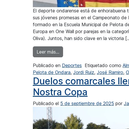
El deporte ondarense está de enhorabuena tr
sus jóvenes promesas en el Campeonato de E
formado en la Escuela Municipal de Pelota 
Europa en One Wall por parejas en la catego
Oliva). Juntos, han sido clave en la victoria [
from Arnau Más campeón de Euro
Leer más…
Publicado en
Deportes
Etiquetado como
Al
Pelota de Ondara
,
Jordi Ruiz
,
José Ramiro
,
O
Duelos comarcales llen
Nostra Copa
Publicado el
5 de septiembre de 2025
por
Ja