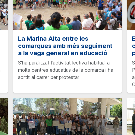
La Marina Alta entre les
comarques amb més seguiment
c
a la vaga general en educació
p
S'ha paralitzat l'activitat lectiva habitual a
S
a
molts centres educatius de la comarca i ha
P
sortit al carrer per protestar
a
C