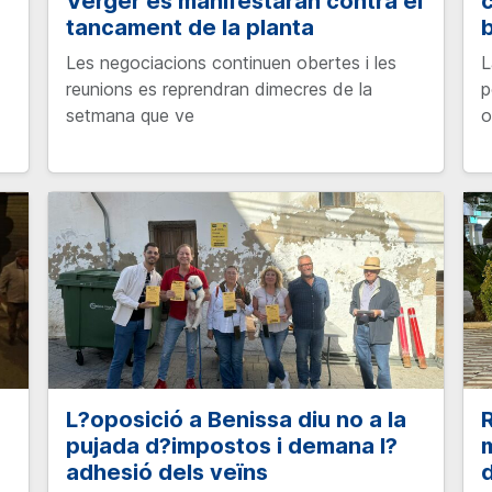
Verger es manifestaran contra el
c
tancament de la planta
b
Les negociacions continuen obertes i les
L
reunions es reprendran dimecres de la
p
setmana que ve
o
L?oposició a Benissa diu no a la
R
pujada d?impostos i demana l?
m
adhesió dels veïns
d