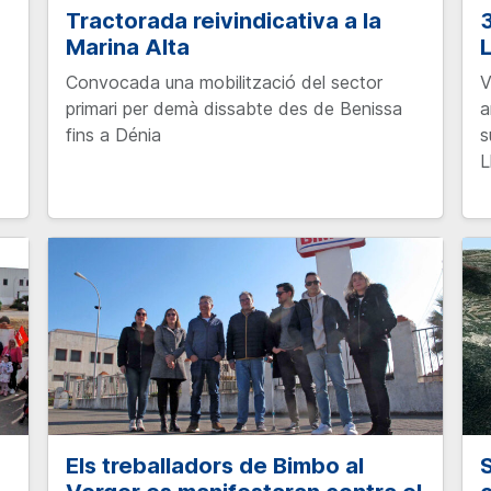
Tractorada reivindicativa a la
Marina Alta
L
Convocada una mobilització del sector
V
primari per demà dissabte des de Benissa
a
fins a Dénia
s
L
Els treballadors de Bimbo al
S