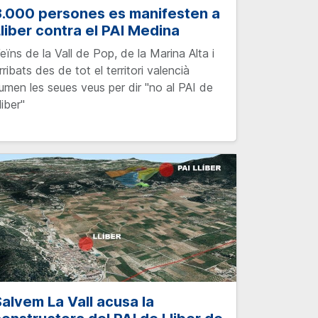
3.000 persones es manifesten a
liber contra el PAI Medina
eïns de la Vall de Pop, de la Marina Alta i
rribats des de tot el territori valencià
umen les seues veus per dir "no al PAI de
liber"
alvem La Vall acusa la