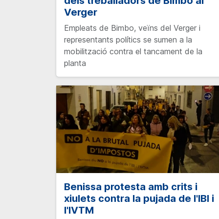
dels treballadors de Bimbo al
Verger
Empleats de Bimbo, veïns del Verger i
representants polítics se sumen a la
mobilització contra el tancament de la
planta
Benissa protesta amb crits i
xiulets contra la pujada de l'IBI i
l'IVTM