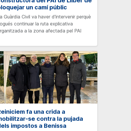
onstructora del PAI de Lliber de
loquejar un camí públic
a Guàrdia Civil va haver d'intervenir perquè
ogués continuar la ruta explicativa
rganitzada a la zona afectada pel PAI
einiciem fa una crida a
obilitzar-se contra la pujada
els impostos a Benissa