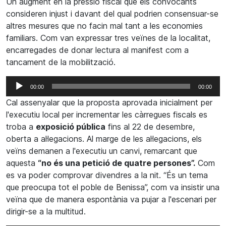
Un augment en la pressió fiscal que els convocants
consideren injust i davant del qual podrien consensuar-se
altres mesures que no facin mal tant a les economies
familiars. Com van expressar tres veïnes de la localitat,
encarregades de donar lectura al manifest com a
tancament de la mobilització.
Reproductor
00:00
00:00
d'àudio
Cal assenyalar que la proposta aprovada inicialment per
l'executiu local per incrementar les càrregues fiscals es
troba a
exposició pública
fins al 22 de desembre,
oberta a al·legacions. Al marge de les al·legacions, els
veïns demanen a l'executiu un canvi, remarcant que
aquesta
“no és una petició de quatre persones”.
Com
es va poder comprovar divendres a la nit. “És un tema
que preocupa tot el poble de Benissa”, com va insistir una
veïna que de manera espontània va pujar a l'escenari per
dirigir-se a la multitud.