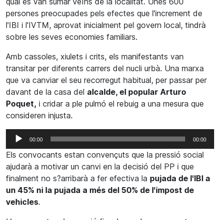
qual es van sumar veïns de la localitat. Unes 600
persones preocupades pels efectes que l'increment de
l'IBI i l'IVTM, aprovat inicialment pel govern local, tindrà
sobre les seves economies familiars.
Amb cassoles, xiulets i crits, els manifestants van
transitar per diferents carrers del nucli urbà. Una marxa
que va canviar el seu recorregut habitual, per passar per
davant de la casa del
alcalde, el popular Arturo
Poquet,
i cridar a ple pulmó el rebuig a una mesura que
consideren injusta.
Reproductor
00:00
00:00
d'àudio
Els convocants estan convençuts que la pressió social
ajudarà a motivar un canvi en la decisió del PP i que
finalment no s?arribarà a fer efectiva la
pujada de l'IBI a
un 45% ni la pujada a més del 50% de l'impost de
vehicles
.