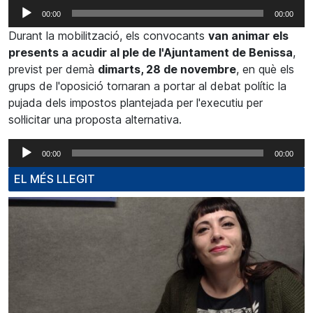
Reproductor
00:00
00:00
d'àudio
Durant la mobilització, els convocants
van animar els
presents a acudir al ple de l'Ajuntament de Benissa
,
previst per demà
dimarts, 28 de novembre
, en què els
grups de l'oposició tornaran a portar al debat polític la
pujada dels impostos plantejada per l'executiu per
sol·licitar una proposta alternativa.
Reproductor
00:00
00:00
d'àudio
EL MÉS LLEGIT