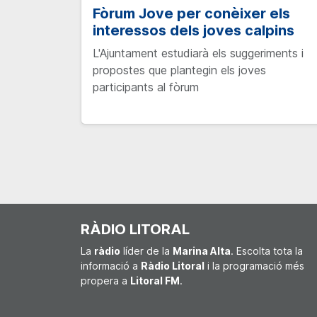
Fòrum Jove per conèixer els
interessos dels joves calpins
L'Ajuntament estudiarà els suggeriments i
propostes que plantegin els joves
participants al fòrum
RÀDIO LITORAL
La
ràdio
líder de la
Marina Alta
. Escolta tota la
informació a
Ràdio Litoral
i la programació més
propera a
Litoral FM
.