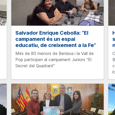
Salvador Enrique Cebolla: “El
H
campament és un espai
s
educatiu, de creixement a la Fe”
Més de 80 menors de Benissa i la Vall de
C
Pop participen al campament Juniors “El
B
Secret del Quadrant”
c
l