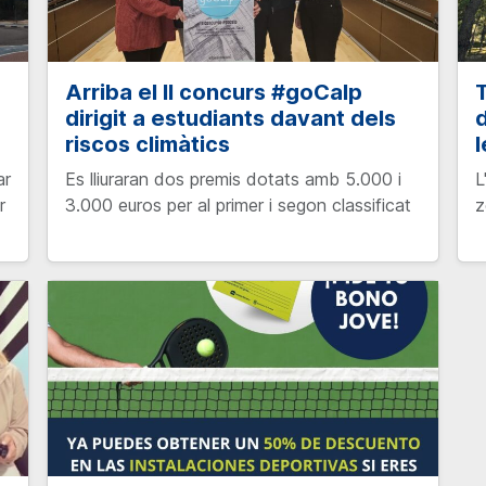
Arriba el II concurs #goCalp
T
dirigit a estudiants davant dels
d
riscos climàtics
ar
Es lliuraran dos premis dotats amb 5.000 i
L
r
3.000 euros per al primer i segon classificat
z