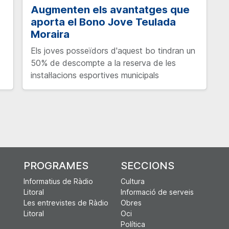
Augmenten els avantatges que
aporta el Bono Jove Teulada
Moraira
Els joves posseïdors d'aquest bo tindran un
50% de descompte a la reserva de les
instal·lacions esportives municipals
PROGRAMES
SECCIONS
Informatius de Ràdio
Cultura
Litoral
Informació de serveis
Les entrevistes de Ràdio
Obres
Litoral
Oci
Política