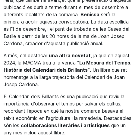
l'ens, que també ha avançat que la presentació d'aquesta
publicació es durà a terme durant el mes de desembre a
diferents localitats de la comarca.
Benissa
serà la
primera a acollir aquesta convocatòria. La data escollida
és l'1 de desembre, i el punt de trobada de les Cases del
Batlle a partir de les 20 hores de la mà de Joan Josep
Cardona, creador d'aquesta publicació anual.
A més, cal destacar
una altra novetat
, ja que en aquest
2024, la MACMA treu a la venda
“La Mesura del Temps.
Història del Calendari dels Brillants”
. Un llibre que ret
homenatge a la llarga trajectòria del Calendari de Joan
Josep Cardona.
El Calendari dels Brillants és una publicació que reviu la
importància d'observar el temps per salvar els cultius,
recordant l'època en què la nostra comarca basava el
teixit econòmic en l'agricultura i la ramaderia. Destacables
són les
col·laboracions literàries i artístiques
que un
any més inclou aquest llibre.