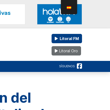
Litoral FM
Litoral Oro
SÍGUENOS
n del