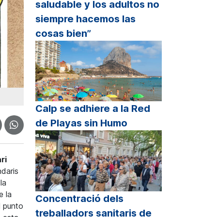
saludable y los adultos no
siempre hacemos las
cosas bien”
Calp se adhiere a la Red
de Playas sin Humo
ri
ndaris
la
e la
Concentració dels
l punto
treballadors sanitaris de