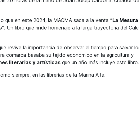
de las 20 horas de la mano de Joan Josep Cardona, creador d
sto que en este 2024, la MACMA saca a la venta
“La Mesura 
s”
. Un libro que rinde homenaje a la larga trayectoria del Cale
 que revive la importancia de observar el tiempo para salvar lo
tra comarca basaba su tejido económico en la agricultura y
es literarias y artísticas
que un año más incluye este libro.
como siempre, en las librerías de la Marina Alta.