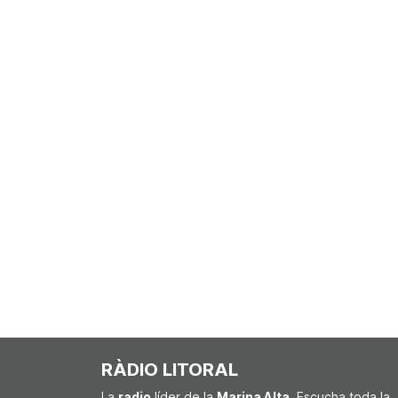
RÀDIO LITORAL
La
radio
líder de la
Marina Alta
. Escucha toda la