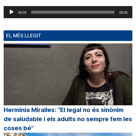
Reproductor
00:00
00:00
d'àudio
EL MÉS LLEGIT
Herminia Miralles: “El legal no és sinònim
de saludable i els adults no sempre fem les
coses bé”