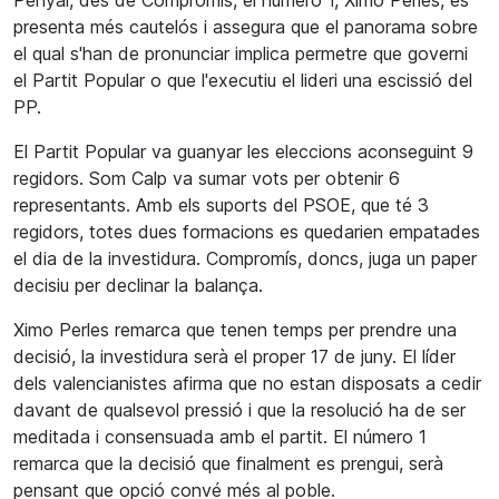
Penyal, des de Compromís, el número 1, Ximo Perles, es
presenta més cautelós i assegura que el panorama sobre
el qual s'han de pronunciar implica permetre que governi
el Partit Popular o que l'executiu el lideri una escissió del
PP.
El Partit Popular va guanyar les eleccions aconseguint 9
regidors. Som Calp va sumar vots per obtenir 6
representants. Amb els suports del PSOE, que té 3
regidors, totes dues formacions es quedarien empatades
el dia de la investidura. Compromís, doncs, juga un paper
decisiu per declinar la balança.
Ximo Perles remarca que tenen temps per prendre una
decisió, la investidura serà el proper 17 de juny. El líder
dels valencianistes afirma que no estan disposats a cedir
davant de qualsevol pressió i que la resolució ha de ser
meditada i consensuada amb el partit. El número 1
remarca que la decisió que finalment es prengui, serà
pensant que opció convé més al poble.