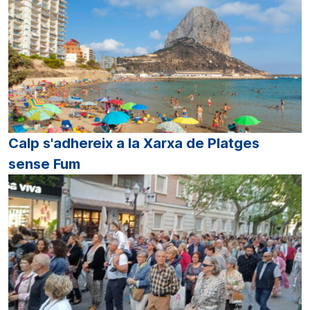
Calp s'adhereix a la Xarxa de Platges
sense Fum