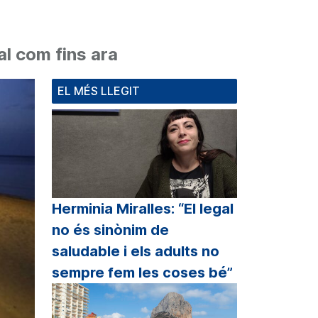
l com fins ara
EL MÉS LLEGIT
Herminia Miralles: “El legal
no és sinònim de
saludable i els adults no
sempre fem les coses bé”