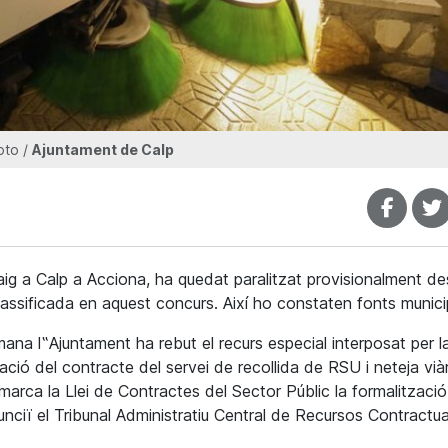
oto /
Ajuntament de Calp
aig a Calp a Acciona, ha quedat paralitzat provisionalment de
assificada en aquest concurs. Així ho constaten fonts munici
ana l‟Ajuntament ha rebut el recurs especial interposat per l
ció del contracte del servei de recollida de RSU i neteja viàr
marca la Llei de Contractes del Sector Públic la formalització
ciï el Tribunal Administratiu Central de Recursos Contractua