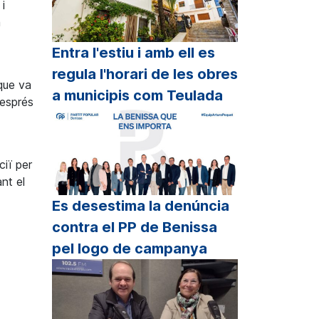
i
a
Entra l'estiu i amb ell es
regula l'horari de les obres
que va
a municipis com Teulada
Després
ciï per
nt el
Es desestima la denúncia
contra el PP de Benissa
pel logo de campanya