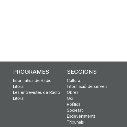
PROGRAMES
SECCIONS
Informatius de Ràdio
Cultura
Litoral
Informació de serveis
Les entrevistes de Ràdio
Obres
Litoral
Oci
Política
Societat
Esdeveniments
Tribunals