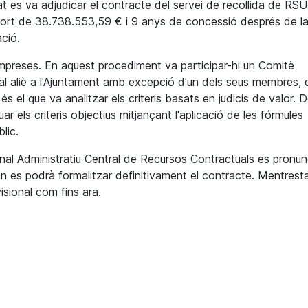
 es va adjudicar el contracte del servei de recollida de RSU 
import de 38.738.553,59 € i 9 anys de concessió després de l
ció.
empreses. En aquest procediment va participar-hi un Comitè
nal aliè a l'Ajuntament amb excepció d'un dels seus membres, 
s el que va analitzar els criteris basats en judicis de valor. 
r els criteris objectius mitjançant l'aplicació de les fórmules
lic.
unal Administratiu Central de Recursos Contractuals es pronun
an es podrà formalitzar definitivament el contracte. Mentresta
sional com fins ara.