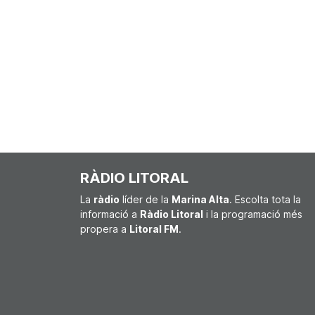
RÀDIO LITORAL
La
ràdio
líder de la
Marina Alta
. Escolta tota la
informació a
Ràdio Litoral
i la programació més
propera a
Litoral FM
.