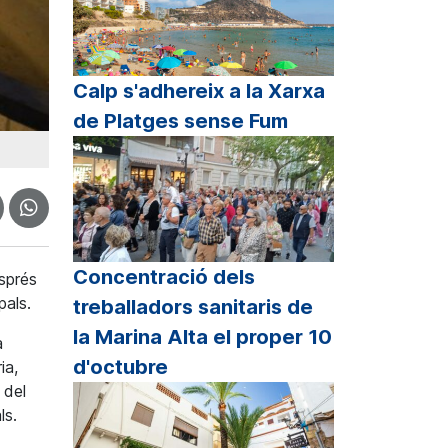
Calp s'adhereix a la Xarxa
de Platges sense Fum
Concentració dels
sprés
pals.
treballadors sanitaris de
la Marina Alta el proper 10
a
d'octubre
ia,
 del
ls.