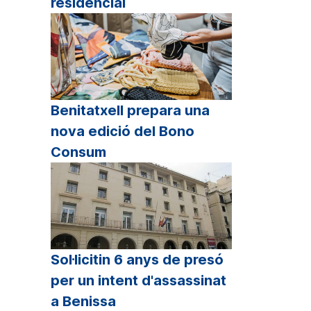
residencial
Benitatxell prepara una
nova edició del Bono
Consum
Sol·licitin 6 anys de presó
per un intent d'assassinat
a Benissa