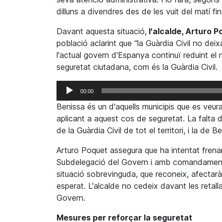
dilluns a divendres des de les vuit del matí fi
Davant aquesta situació,
l'alcalde, Arturo P
població aclarint que “la Guàrdia Civil no deix
l'actual govern d'Espanya continuï reduint el n
seguretat ciutadana, com és la Guàrdia Civil.
Reproductor
00:00
d'àudio
Benissa és un d'aquells municipis que es veuran
aplicant a aquest cos de seguretat. La falta d
de la Guàrdia Civil de tot el territori, i la de 
Arturo Poquet assegura que ha intentat frenar
Subdelegació del Govern i amb comandaments d
situació sobrevinguda, que reconeix, afectarà
esperat. L'alcalde no cedeix davant les reta
Govern.
Mesures per reforçar la seguretat