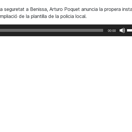
o
a seguretat a Benissa, Arturo Poquet anuncia la propera instal
di
pliació de la plantilla de la policia local.
el
vo
F
00:00
se
le
te
de
fl
ca
am
av
pe
a
in
o
di
el