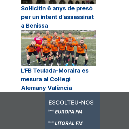
Sol·licitin 6 anys de presó
per un intent d'assassinat
a Benissa
L'FB Teulada-Moraira es
mesura al Col·legi
Alemany València
ESCOLTEU-NOS
EUROPA FM
LITORAL FM