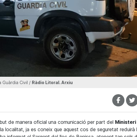
 Guàrdia Civil /
Ràdio Litoral. Arxiu
but de manera oficial una comunicació per part del
Ministeri
la localitat, ja es coneix que aquest cos de seguretat reduirà 
ha informat el Sergent del lloc de Benissa, atenent tan sols 