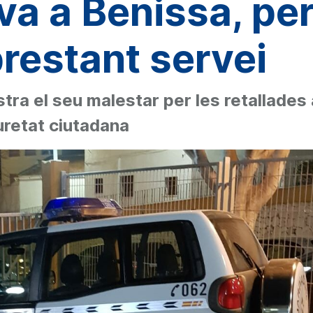
va a Benissa, pe
restant servei
tra el seu malestar per les retallades a
uretat ciutadana