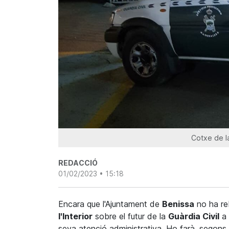
Cotxe de la
REDACCIÓ
01/02/2023 • 15:18
Encara que l'Ajuntament de
Benissa
no ha re
l'Interior
sobre el futur de la
Guàrdia Civil
a 
seva atenció administrativa. Ho farà, segons 