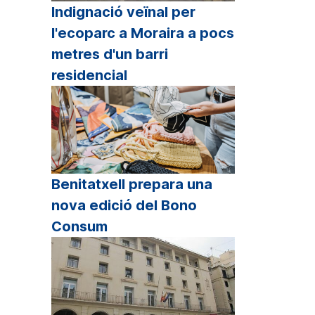
lum.
Indignació veïnal per
l'ecoparc a Moraira a pocs
metres d'un barri
residencial
Benitatxell prepara una
nova edició del Bono
Consum