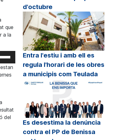
d'octubre
a
tat que
r a la
eu
Entra l'estiu i amb ell es
rvir
regula l'horari de les obres
'estan
s
a municipis com Teulada
sernes
cles
etxa
p
a
unt/cap
sultat
all
ó del
Es desestima la denúncia
r
contra el PP de Benissa
crementar