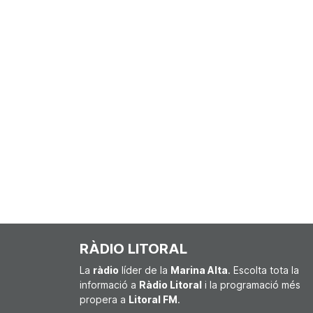
RÀDIO LITORAL
La
ràdio
líder de la
Marina Alta
. Escolta tota la
informació a
Ràdio Litoral
i la programació més
propera a
Litoral FM
.