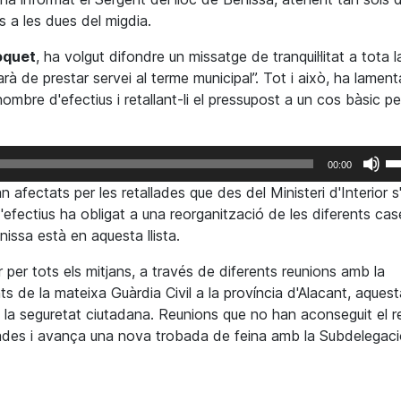
ns a les dues del migdia.
oquet
, ha volgut difondre un missatge de tranquil·litat a tota l
arà de prestar servei al terme municipal”. Tot i això, ha lamen
ombre d'efectius i retallant-li el pressupost a un cos bàsic pe
F
00:00
se
 afectats per les retallades que des del Ministeri d'Interior s
le
'efectius ha obligat a una reorganització de les diferents ca
te
Benissa està en aquesta llista.
de
fl
 per tots els mitjans, a través de diferents reunions amb la
ca
e la mateixa Guàrdia Civil a la província d'Alacant, aquest
am
 la seguretat ciutadana. Reunions que no han aconseguit el re
av
llades i avança una nova trobada de feina amb la Subdelegaci
pe
a
in