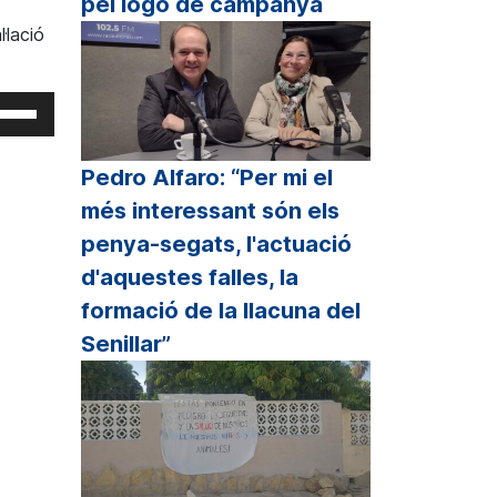
pel logo de campanya
·lació
sminuir
lum.
eu
rvir
s
Pedro Alfaro: “Per mi el
cles
més interessant són els
etxa
penya-segats, l'actuació
p
d'aquestes falles, la
unt/cap
formació de la llacuna del
all
Senillar”
r
crementar
sminuir