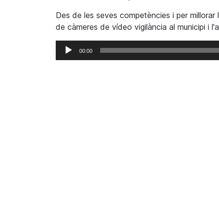
Des de les seves competències i per millorar l
de càmeres de vídeo vigilància al municipi i l'am
Reproductor
00:00
d'àudio