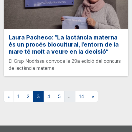
Laura Pacheco: “La lactància materna
és un procés biocultural, l’entorn de la
mare té molt a veure en la decisió”
El Grup Nodrissa convoca la 29a edició del concurs
de lactància materna
Navegación de entradas
«
1
2
3
4
5
…
14
»