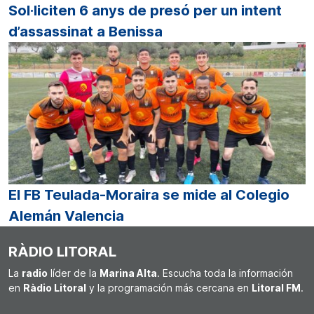
Sol·liciten 6 anys de presó per un intent
d’assassinat a Benissa
El FB Teulada-Moraira se mide al Colegio
Alemán Valencia
RÀDIO LITORAL
La
radio
líder de la
Marina Alta
. Escucha toda la información
en
Ràdio Litoral
y la programación más cercana en
Litoral FM
.