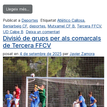
from La UD Calp B a prop de l'ascens
Llegeix més…
Publicat a
Deportes
Etiquetat
Atlético Callosa
,
Beniarbeig CF
,
deportes
,
Mutxamel CF B
,
Tercera FFCV
,
a La UD Calpe B cerca de
UD Calpe B
Deixa un comentari
Divisió de grups per als comarcals
de Tercera FFCV
posat en
4 de setembre de 2025
per
Javier Zamora