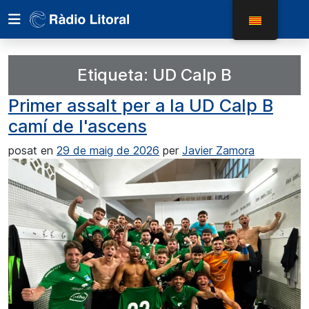
Etiqueta:
UD Calp B
Primer assalt per a la UD Calp B
camí de l'ascens
posat en
29 de maig de 2026
per
Javier Zamora