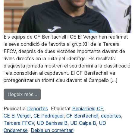
Els equips de CF Benitachell i CE El Verger han reafirmat
la seva condició de favorits al grup XII de la Tercera
FFCV, després de dues victòries importants davant de
rivals directes en la lluita pel lideratge. Els resultats
d'aquesta jornada mostren el seu domini a la classificació
i els consoliden al capdavant. El CF Benitachell va
protagonitzar un triomf clau davant el Campello […]
from Remuntada del CF Benitachell davant e
Llegeix més…
Publicat a
Deportes
Etiquetat
Beniarbeig CF
,
CE El Verger
,
CE Pedreguer
,
CF Benitachell
,
deportes
,
Tercera FFCV
,
UD Benissa B
,
UD Calpe B
,
UD
a Remuntada del CF Benitac
Ondarense
Deixa un comentari