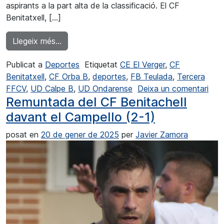
aspirants a la part alta de la classificació. El CF
Benitatxell, […]
from CF Benitatxell s'acosta a l'ascens
Llegeix més…
Publicat a
Deportes
Etiquetat
CE El Verger
,
CF
Benitatxell
,
CF Orba B
,
deportes
,
FB Teulada
,
Tercera
a CF
FFCV
,
UD Calpe B
,
UD Ondarense
Deixa un comentari
Remuntada del CF Benitachell
davant el Campello (2-1)
posat en
20 de gener de 2025
per
Javier Zamora