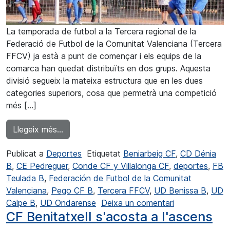
La temporada de futbol a la Tercera regional de la
Federació de Futbol de la Comunitat Valenciana (Tercera
FFCV) ja està a punt de començar i els equips de la
comarca han quedat distribuïts en dos grups. Aquesta
divisió segueix la mateixa estructura que en les dues
categories superiors, cosa que permetrà una competició
més […]
from Divisió de grups per als comarcals de
Llegeix més…
Publicat a
Deportes
Etiquetat
Beniarbeig CF
,
CD Dénia
B
,
CE Pedreguer
,
Conde CF y Villalonga CF
,
deportes
,
FB
Teulada B
,
Federación de Futbol de la Comunitat
Valenciana
,
Pego CF B
,
Tercera FFCV
,
UD Benissa B
,
UD
a División de 
Calpe B
,
UD Ondarense
Deixa un comentari
CF Benitatxell s'acosta a l'ascens