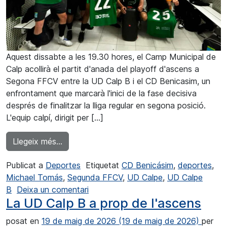
Aquest dissabte a les 19.30 hores, el Camp Municipal de
Calp acollirà el partit d'anada del playoff d'ascens a
Segona FFCV entre la UD Calp B i el CD Benicasim, un
enfrontament que marcarà l'inici de la fase decisiva
després de finalitzar la lliga regular en segona posició.
L'equip calpí, dirigit per […]
from Primer assalt per a la UD Calp B camí d
Llegeix més…
Publicat a
Deportes
Etiquetat
CD Benicásim
,
deportes
,
Michael Tomás
,
Segunda FFCV
,
UD Calpe
,
UD Calpe
a Primer asalto para la UD Calpe B 
B
Deixa un comentari
La UD Calp B a prop de l'ascens
posat en
19 de maig de 2026
(19 de maig de 2026)
per