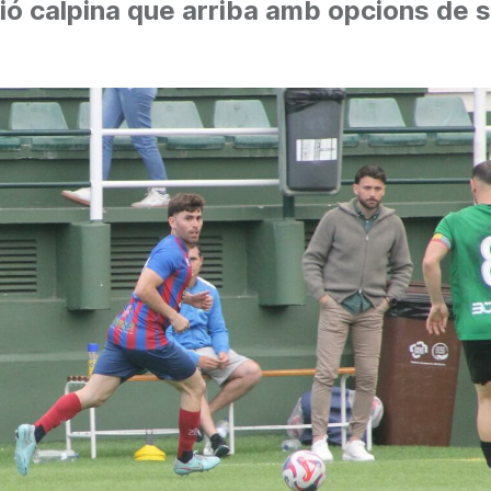
ó calpina que arriba amb opcions de s