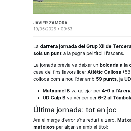
JAVIER ZAMORA
19/05/2026 • 09:53
La
darrera jornada del Grup XII de Tercer
sols un punt
a la pugna pel títol i l'ascens.
La jornada prèvia va deixar un
bolcada a la 
casa del fins llavors líder
Atlètic Callosa
(58 
col·loca com a nou líder amb
59 punts
, ja
UD
Mutxamel B
va golejar per
4-0 a l'Aren
UD Calp B
va vèncer per
6-2 al Tòmbol
Última jornada: tot en joc
Ara el marge d'error s'ha reduït a zero.
Mutxa
mateixos
per alçar-se amb el títol: