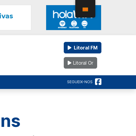
Litoral FM
Litoral Or
SEGUEIX-NOS
ens