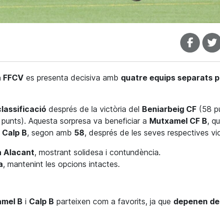
a FFCV
es presenta decisiva amb
quatre equips separats p
classificació
després de la victòria del
Beniarbeig CF
(58 pu
punts). Aquesta sorpresa va beneficiar a
Mutxamel CF B
, q
 Calp B
, segon amb
58
, després de les seves respectives vic
a Alacant
, mostrant solidesa i contundència.
a
, mantenint les opcions intactes.
mel B
i
Calp B
parteixen com a favorits, ja que
depenen de 