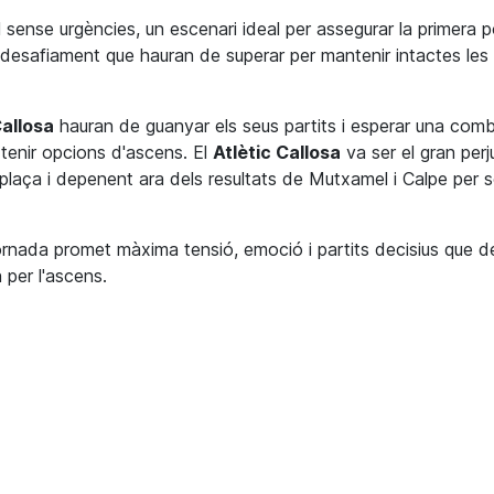
sense urgències, un escenari ideal per assegurar la primera p
 desafiament que hauran de superar per mantenir intactes les
Callosa
hauran de guanyar els seus partits i esperar una comb
r tenir opcions d'ascens. El
Atlètic Callosa
va ser el gran perj
a plaça i depenent ara dels resultats de Mutxamel i Calpe per 
jornada promet màxima tensió, emoció i partits decisius que de
n per l'ascens.