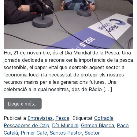
Hui, 21 de novembre, és el Dia Mundial de la Pesca. Una
jornada dedicada a reconèixer la importància de la pesca
sostenible, el paper vital que exerceix aquest sector a
l'economia local i la necessitat de protegir els nostres
recursos marins per a les generacions futures. Una
celebració a la qual nosaltres, des de Ràdio [… ]
from Santos Pastor: “Vull fer una crida a l'h
Llegeix més…
Publicat a
Entrevistas
,
Pesca
Etiquetat
Cofradía
Pescadores de Calp
,
Día Mundial
,
Gamba Blanca
,
Paco
Català
,
Primer Café
,
Santos Pastor
,
Sector