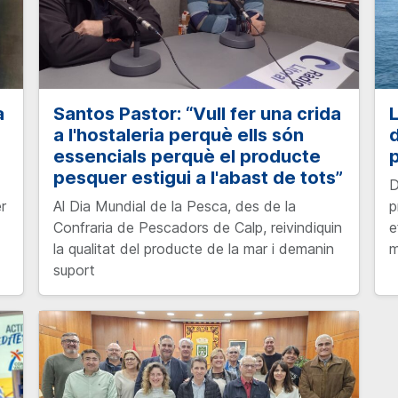
a
Santos Pastor: “Vull fer una crida
L
a l'hostaleria perquè ells són
d
essencials perquè el producte
p
pesquer estigui a l'abast de tots”
D
r
Al Dia Mundial de la Pesca, des de la
p
Confraria de Pescadors de Calp, reivindiquin
e
la qualitat del producte de la mar i demanin
m
suport