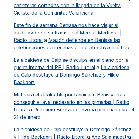
carreteras cortadas con la llegada de la Vuelta
Ciclista de la Comunitat Valenciana
Este fin de semana Benissa nos hace viajar al
medioevo con su tradicional Mercat Medieval |
Radio Litoral
a
Mazón defiende en Benissa las
celebraciones centenarias como atractivo turístico
La alcaldesa de Calp se disculpa en el pleno por la
guerra interna del PP | Radio Litoral
a
La alcaldesa
de Calp destituye a Domingo Sánchez y Hilde
Backaert
Mut será el alcaldable por Reiniciem Benissa tras
conseguir el aval necesario en las primarias | Radio
Litoral
a
Reiniciem Benissa convoca primarias para el
21 de enero
La alcaldesa de Calp destituye a Domingo Sánchez
y Hilde Backaert | Radio Litoral
a
Ana Sala muestra