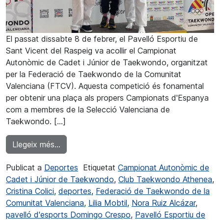
El passat dissabte 8 de febrer, el Pavelló Esportiu de
Sant Vicent del Raspeig va acollir el Campionat
Autonòmic de Cadet i Júnior de Taekwondo, organitzat
per la Federació de Taekwondo de la Comunitat
Valenciana (FTCV). Aquesta competició és fonamental
per obtenir una plaça als propers Campionats d'Espanya
com a membres de la Selecció Valenciana de
Taekwondo. […]
from Lilia Mobtil campiona autonòmica de
Llegeix més…
Publicat a
Deportes
Etiquetat
Campionat Autonòmic de
Cadet i Júnior de Taekwondo
,
Club Taekwondo Athenea
,
Cristina Colici
,
deportes
,
Federació de Taekwondo de la
Comunitat Valenciana
,
Lilia Mobtil
,
Nora Ruiz Alcázar
,
pavelló d'esports Domingo Crespo
,
Pavelló Esportiu de