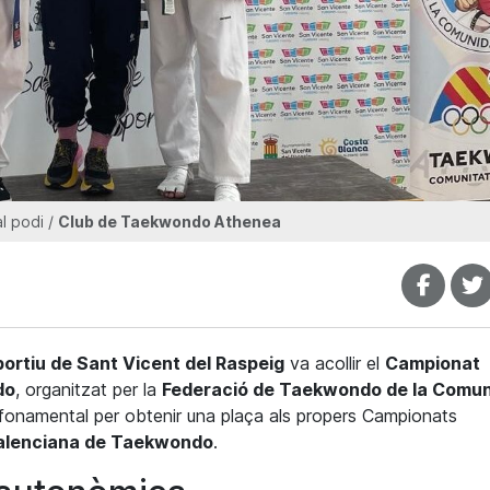
 al podi /
Club de Taekwondo Athenea
portiu de Sant Vicent del Raspeig
va acollir el
Campionat
do
, organitzat per la
Federació de Taekwondo de la Comun
fonamental per
obtenir
una plaça als propers Campionats
alenciana de Taekwondo
.