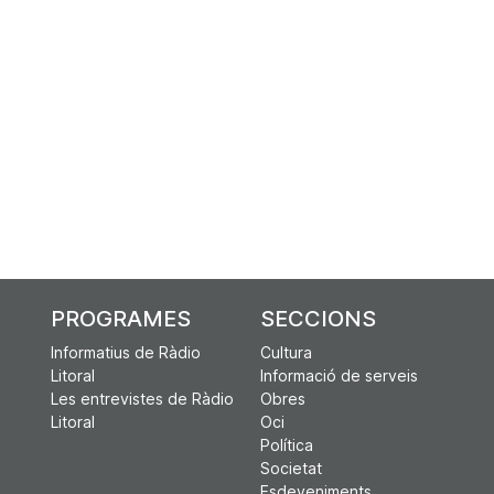
PROGRAMES
SECCIONS
Informatius de Ràdio
Cultura
Litoral
Informació de serveis
Les entrevistes de Ràdio
Obres
Litoral
Oci
Política
Societat
Esdeveniments