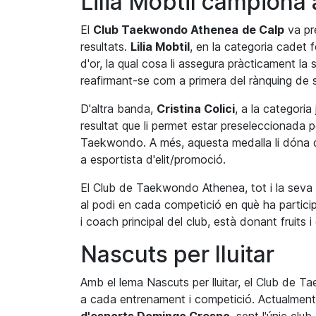
Lilia Mobtil campiona
El
Club Taekwondo
Athenea
de Calp
va pr
resultats.
Lilia
Mobtil
, en la categoria cadet
d'or, la qual cosa li assegura pràcticament 
reafirmant-se com a primera del rànquing de s
D'altra banda,
Cristina
Colici
, a la categoria
resultat que li permet estar preseleccionada p
Taekwondo. A més,
aquesta
medalla li dóna 
a esportista d'
elit
/promoció.
El Club de Taekwondo
Athenea
, tot i la sev
al podi en cada competició en què ha partici
i
coach
principal del club, està donant fruits 
Nascuts per lluitar
Amb el lema Nascuts per lluitar, el Club de
a cada entrenament i competició. Actualment, o
d'esports Domingo Crespo
, sent l'únic cl