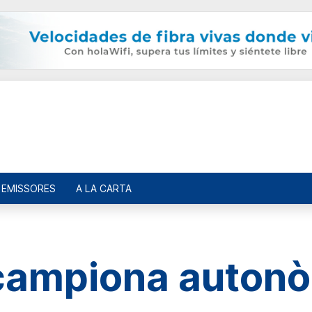
EMISSORES
A LA CARTA
l campiona auton