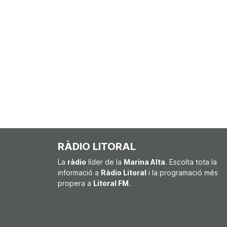
RÀDIO LITORAL
La
ràdio
líder de la
Marina Alta
. Escolta tota la
informació a
Ràdio Litoral
i la programació més
propera a
Litoral FM
.