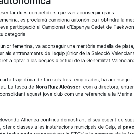
 autonòmica
esentar
dues
competidors que van aconseguir grans
 femenina, es proclamà campiona autonòmica i obtindrà la med
la seva participació al Campionat d'Espanya Cadet de Taekwo
u categoria.
 júnior femenina, va aconseguir una meritòria medalla de plata
er als entrenaments de l'equip júnior de la Selecció Valencian
dret a optar a les beques d'estudi de la Generalitat Valencia
a curta trajectòria de tan sols tres temporades, ha aconseguit l
pat. La tasca de
Nora Ruiz
Alcàsser
, com a directora, entr
i consolidant aquest jove club com una referència a la Marina 
 Taekwondo
Athenea
continua demostrant el seu esperit de sup
ferix classes a les instal·lacions municipals de Calp, al
pave
ub de taekwondo reconegut per la
FTCV
a la comarca de la Ma