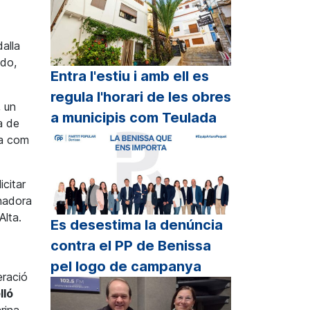
alla
ndo,
Entra l'estiu i amb ell es
regula l'horari de les obres
, un
a municipis com Teulada
a de
na com
icitar
enadora
Alta.
Es desestima la denúncia
contra el PP de Benissa
pel logo de campanya
eració
lló
rina