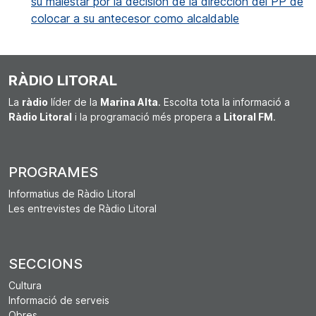
su malestar por la decisión de la dirección del PP de
colocar a su antecesor como alcaldable
RÀDIO LITORAL
La
ràdio
líder de la
Marina Alta
. Escolta tota la informació a
Ràdio Litoral
i la programació més propera a
Litoral FM
.
PROGRAMES
Informatius de Ràdio Litoral
Les entrevistes de Ràdio Litoral
SECCIONS
Cultura
Informació de serveis
Obres