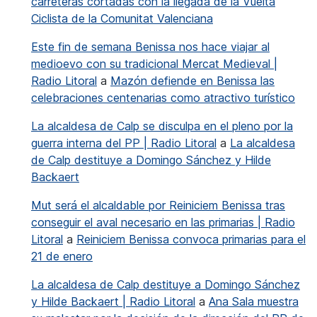
carreteras cortadas con la llegada de la Vuelta
Ciclista de la Comunitat Valenciana
Este fin de semana Benissa nos hace viajar al
medioevo con su tradicional Mercat Medieval |
Radio Litoral
a
Mazón defiende en Benissa las
celebraciones centenarias como atractivo turístico
La alcaldesa de Calp se disculpa en el pleno por la
guerra interna del PP | Radio Litoral
a
La alcaldesa
de Calp destituye a Domingo Sánchez y Hilde
Backaert
Mut será el alcaldable por Reiniciem Benissa tras
conseguir el aval necesario en las primarias | Radio
Litoral
a
Reiniciem Benissa convoca primarias para el
21 de enero
La alcaldesa de Calp destituye a Domingo Sánchez
y Hilde Backaert | Radio Litoral
a
Ana Sala muestra