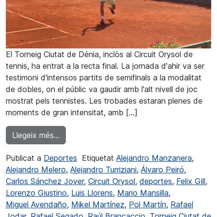
El Torneig Ciutat de Dénia, inclòs al Circuit Orysol de
tennis, ha entrat a la recta final. La jornada d'ahir va ser
testimoni d'intensos partits de semifinals a la modalitat
de dobles, on el públic va gaudir amb l'alt nivell de joc
mostrat pels tennistes. Les trobades estaran plenes de
moments de gran intensitat, amb […]
from Emoció a la recta final del Torneig Ciu
Llegeix més…
Publicat a
Deportes
Etiquetat
Alejandro Manzanera
,
Alejandro Melero
,
Alejandro Turriziani
,
Álvaro Peiró
,
Carlos Sánchez Jover
,
Circuit Orysol
,
deportes
,
Felix Gill
,
Lorenzo Giustino
,
Luis Llorens
,
Mario Mansilla
,
Miguel Avendaño
,
Mikel Martínez
,
Pol Martín
,
Rafael
Jodar
,
Rafael Segado
,
Raúl Brancaccio
,
Torneig Ciutat de