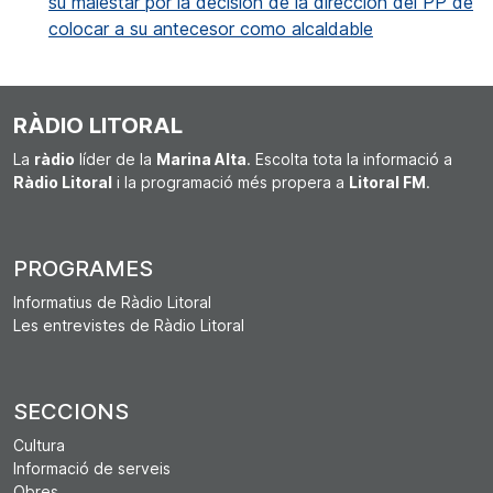
su malestar por la decisión de la dirección del PP de
colocar a su antecesor como alcaldable
RÀDIO LITORAL
La
ràdio
líder de la
Marina Alta
. Escolta tota la informació a
Ràdio Litoral
i la programació més propera a
Litoral FM
.
PROGRAMES
Informatius de Ràdio Litoral
Les entrevistes de Ràdio Litoral
SECCIONS
Cultura
Informació de serveis
Obres