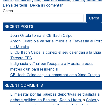
a Emoció en la recta fin
Dénia de tenis
Deixa un comentari
Cerca
Cerca
RECENT POSTS
Joan Ortolá torna al CB Ifach Calpe
Antoni Guardiola va ser el millor a la Travessia al Port
de Moraira
El CB Ifach Calpe ja coneix el seu calendari a la Lliga
Tercera FEB
Indignació veïnal per l'ecoparc a Moraira a pocs
metres d'un barri residencial
CB Ifach Calpe segueix comptant amb Ximo Crespo
RECENT COMMENTS
El malestar por las pruebas deportivas se traslada al
debate político en Benissa | Radio Litoral
a
Calles y