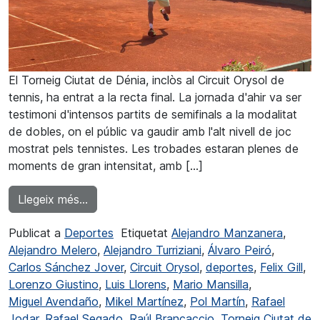
El Torneig Ciutat de Dénia, inclòs al Circuit Orysol de
tennis, ha entrat a la recta final. La jornada d'ahir va ser
testimoni d'intensos partits de semifinals a la modalitat
de dobles, on el públic va gaudir amb l'alt nivell de joc
mostrat pels tennistes. Les trobades estaran plenes de
moments de gran intensitat, amb […]
from Emoció a la recta final del Torneig Ciu
Llegeix més…
Publicat a
Deportes
Etiquetat
Alejandro Manzanera
,
Alejandro Melero
,
Alejandro Turriziani
,
Álvaro Peiró
,
Carlos Sánchez Jover
,
Circuit Orysol
,
deportes
,
Felix Gill
,
Lorenzo Giustino
,
Luis Llorens
,
Mario Mansilla
,
Miguel Avendaño
,
Mikel Martínez
,
Pol Martín
,
Rafael
Jodar
,
Rafael Segado
,
Raúl Brancaccio
,
Torneig Ciutat de