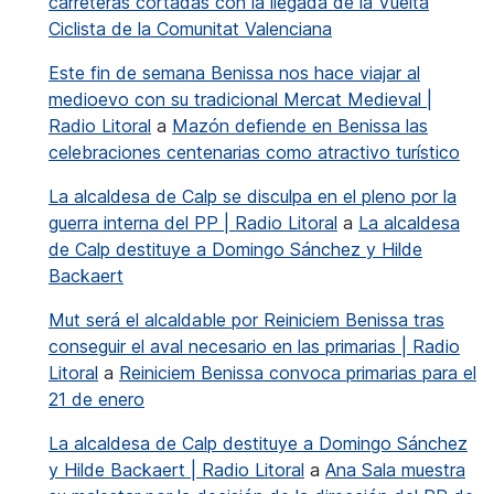
carreteras cortadas con la llegada de la Vuelta
Ciclista de la Comunitat Valenciana
Este fin de semana Benissa nos hace viajar al
medioevo con su tradicional Mercat Medieval |
Radio Litoral
a
Mazón defiende en Benissa las
celebraciones centenarias como atractivo turístico
La alcaldesa de Calp se disculpa en el pleno por la
guerra interna del PP | Radio Litoral
a
La alcaldesa
de Calp destituye a Domingo Sánchez y Hilde
Backaert
Mut será el alcaldable por Reiniciem Benissa tras
conseguir el aval necesario en las primarias | Radio
Litoral
a
Reiniciem Benissa convoca primarias para el
21 de enero
La alcaldesa de Calp destituye a Domingo Sánchez
y Hilde Backaert | Radio Litoral
a
Ana Sala muestra